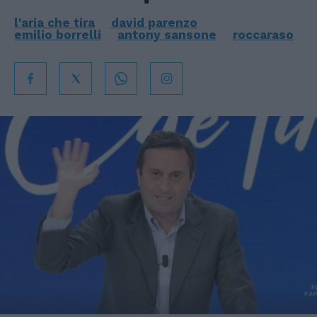
l'aria che tira
david parenzo
emilio borrelli
antony sansone
roccaraso