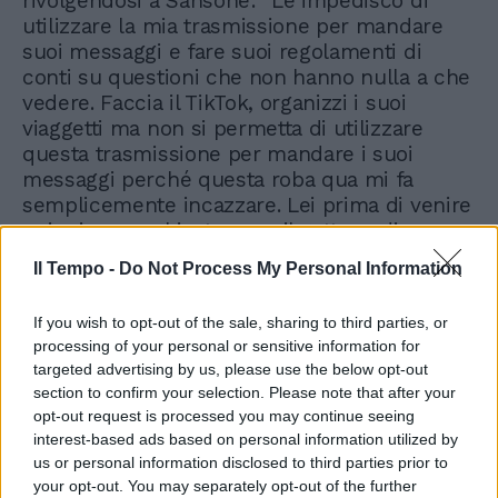
rivolgendosi a Sansone: "Le impedisco di
utilizzare la mia trasmissione per mandare
suoi messaggi e fare suoi regolamenti di
conti su questioni che non hanno nulla a che
vedere. Faccia il TikTok, organizzi i suoi
viaggetti ma non si permetta di utilizzare
questa trasmissione per mandare i suoi
messaggi perché questa roba qua mi fa
semplicemente incazzare. Lei prima di venire
qui mi aveva chiesto pure il gettone di
presenza e io ho detto che non pago nessuno
Il Tempo -
Do Not Process My Personal Information
in questa trasmissione. Se lei viene qui a farsi
i cazzi suoi per mandare i messaggi a Borrelli
If you wish to opt-out of the sale, sharing to third parties, or
io la mando a quel Paese. Non abbiamo
processing of your personal or sensitive information for
bisogno del fenomeno di TikTok che ci viene
targeted advertising by us, please use the below opt-out
a spiegare. Altra cose è se viene qui e ci
section to confirm your selection. Please note that after your
manda messaggi su una vicenda su cui
opt-out request is processed you may continue seeing
peraltro non sappiamo nulla". La chiosa è di
interest-based ads based on personal information utilized by
Antony Sansone: "Me ne vado io, andate voi a
us or personal information disclosed to third parties prior to
quel Paese".
your opt-out. You may separately opt-out of the further