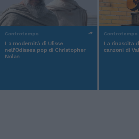
Controtempo
Controtempo
La modernità di Ulisse
La rinascita 
nell'Odissea pop di Christopher
canzoni di Va
Nolan