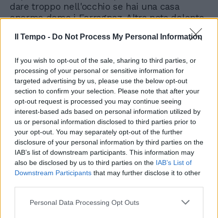
dare troppo nell'occhio se hai una casa
enorme dome i Ferragnez. Altra nota dolente
sono gli affari. La narrazione di coppia è parte
Il Tempo -
Do Not Process My Personal Information
integrante dei rispettivi personaggi nel
mondo dei social.
If you wish to opt-out of the sale, sharing to third parties, or
processing of your personal or sensitive information for
targeted advertising by us, please use the below opt-out
section to confirm your selection. Please note that after your
opt-out request is processed you may continue seeing
interest-based ads based on personal information utilized by
us or personal information disclosed to third parties prior to
your opt-out. You may separately opt-out of the further
disclosure of your personal information by third parties on the
IAB’s list of downstream participants. This information may
also be disclosed by us to third parties on the
IAB’s List of
Downstream Participants
that may further disclose it to other
third parties.
Personal Data Processing Opt Outs