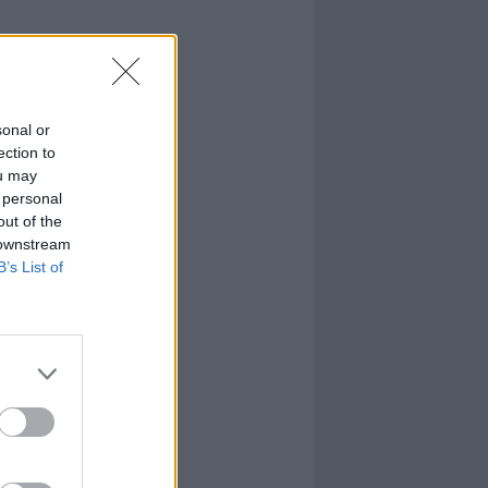
sonal or
ection to
ou may
 personal
out of the
 downstream
B’s List of