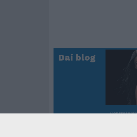
Dai blog
Controtem
Fenomen
dei reco