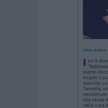
Alice Antico
I
eri 9 dic
“Ballando
ospite d’ec
stupito il 
assenza. Lo
Tansella, u
neuromuscola
alla causa d
nella cura d