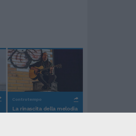
Controtempo
La rinascita della melodia
nelle canzoni di Valerio
Piccolo