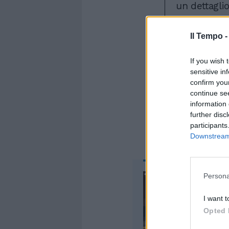
un dettagli
scomparsa d
Solitamente,
Il Tempo 
presentano d
Stefano De 
If you wish 
suoi prossim
sensitive in
Come mai?
confirm you
continue se
information 
further disc
participants
Downstream 
Persona
I want t
Opted 