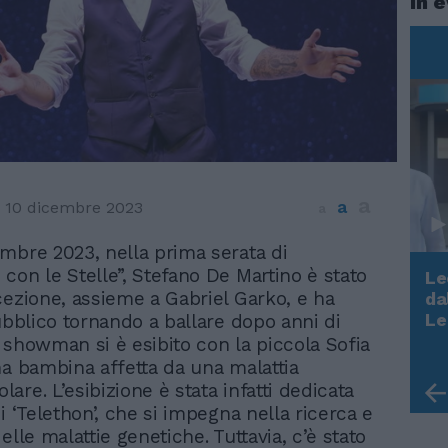
In 
a
a
10 dicembre 2023
a
embre 2023, nella prima serata di
 con le Stelle”, Stefano De Martino è stato
Le
cezione, assieme a Gabriel Garko, e ha
da
Rudy Giuliani a Come States?
Le
pubblico tornando a ballare dopo anni di
Trump, Meloni e la strategia
 showman si è esibito con la piccola Sofia
americana
na bambina affetta da una malattia
re. L’esibizione è stata infatti dedicata
i ‘Telethon’, che si impegna nella ricerca e
elle malattie genetiche. Tuttavia, c’è stato