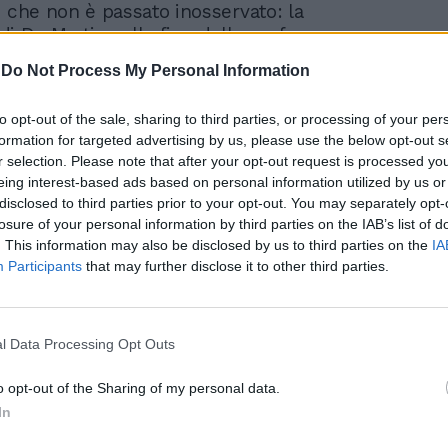
o che non è passato inosservato: la
i De Martino alla fine della performance.
 dopo aver ballato, i partecipanti si
-
Do Not Process My Personal Information
avanti alla giuria per ricevere i voti. Ma
Martino no: lui ha parlato brevemente dei
to opt-out of the sale, sharing to third parties, or processing of your per
i impegni televisivi per poi dileguarsi.
formation for targeted advertising by us, please use the below opt-out s
r selection. Please note that after your opt-out request is processed y
eing interest-based ads based on personal information utilized by us or
disclosed to third parties prior to your opt-out. You may separately opt-
losure of your personal information by third parties on the IAB’s list of
. This information may also be disclosed by us to third parties on the
IA
Participants
that may further disclose it to other third parties.
Colpo di scena, proposta
l Data Processing Opt Outs
di matrimonio di Terzi a
Ventura: emozione a
o opt-out of the Sharing of my personal data.
Ballando | VIDEO
In