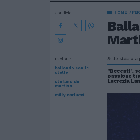
HOME
PE
Condividi:
Balla
Mart
Sullo stesso a
Esplora:
ballando con le
"Beccati", s
stelle
passione tr
Lucrezia La
stefano de
martino
milly carlucci