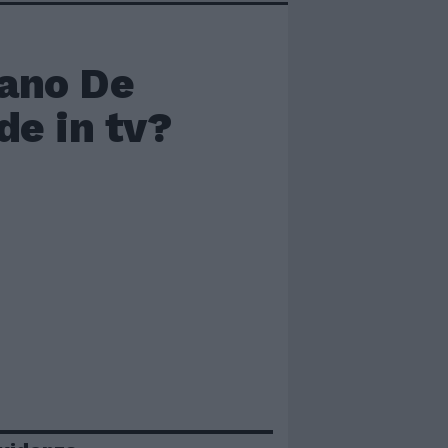
fano De
de in tv?