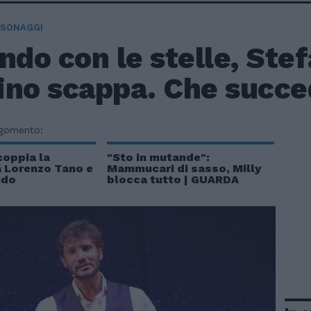
RSONAGGI
ndo con le stelle, Ste
ino scappa. Che succe
rgomento:
coppia la
"Sto in mutande":
a Lorenzo Tano e
Mammucari di sasso, Milly
ndo
blocca tutto | GUARDA