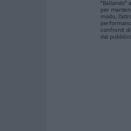
“Ballando” 
per mantene
modo, l’altr
performance 
confronti di
dal pubblic