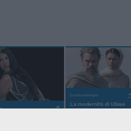
Controtempo
La modernità di Ulisse
po
nell'Odissea pop di
Christopher Nolan
o Anna, la rapper
rd cala un altro