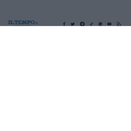
Edicola digitale
Il Tempo Shopping
Cookie Policy
Privacy Policy
Condizioni Generali
Contatti
Pubblicità
Credits
Modello 231
Preferenze Privacy
Assistenza
Sede legale: Piazza Colonna, 366 - 00187 Roma CF e P. Iva e
Iscriz. Registro Imprese Roma: 13486391009 REA Roma n°
1450962 Cap. Sociale € 25.000,00 i.v. © Copyright IlTempo. Srl -
ISSN (sito web): 1721-4084
TORNA SU