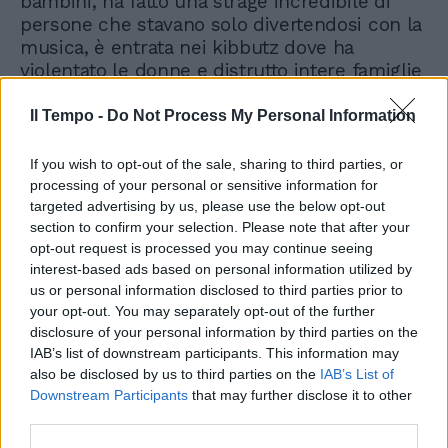
bambini, ha fatto una strage incredibile di
persone che stavano solo divertendosi con la
musica, è entrata nei kibbutz dove ha
violentato le donne e distrutto intere famiglie
e Israele non fa niente, non reagisce... Ma
questa è la fine di Israele
", tuona Sechi.
Il Tempo -
Do Not Process My Personal Information
Insomma, siamo alla "
teoria della resa
",
afferma il direttore. Il fatto è che Hamas non
If you wish to opt-out of the sale, sharing to third parties, or
vuole Israele, e questo è quanto.
processing of your personal or sensitive information for
targeted advertising by us, please use the below opt-out
section to confirm your selection. Please note that after your
opt-out request is processed you may continue seeing
interest-based ads based on personal information utilized by
us or personal information disclosed to third parties prior to
your opt-out. You may separately opt-out of the further
disclosure of your personal information by third parties on the
IAB’s list of downstream participants. This information may
also be disclosed by us to third parties on the
IAB’s List of
Downstream Participants
that may further disclose it to other
third parties.