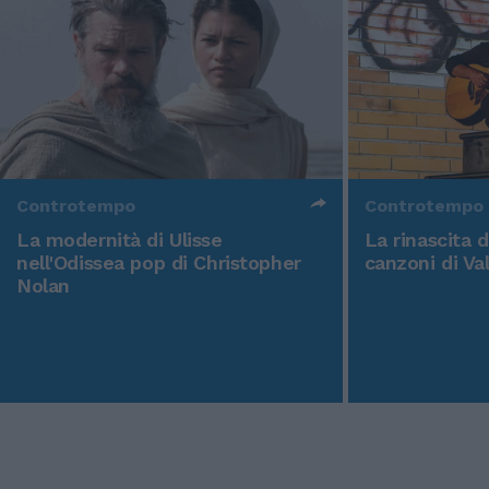
Controtempo
Controtempo
La modernità di Ulisse
La rinascita 
nell'Odissea pop di Christopher
canzoni di Va
Nolan