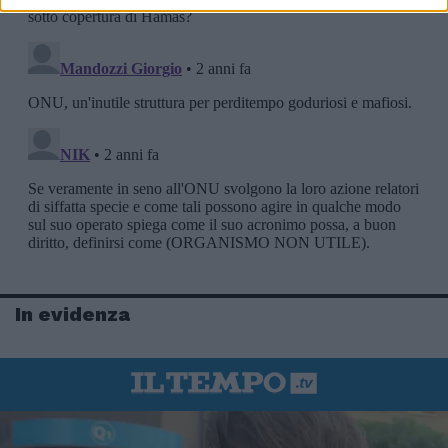
In evidenza