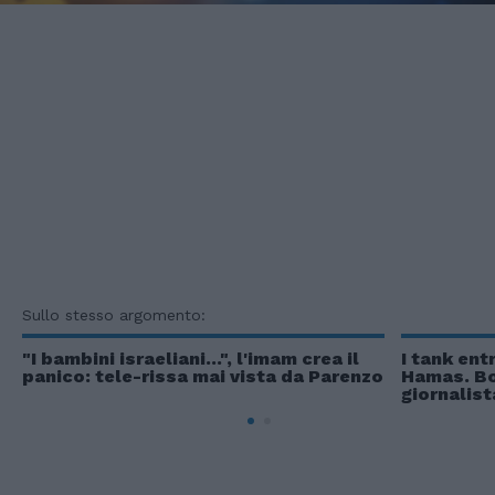
Sullo stesso argomento:
"I bambini israeliani...", l'imam crea il
I tank ent
panico: tele-rissa mai vista da Parenzo
Hamas. Bo
giornalist