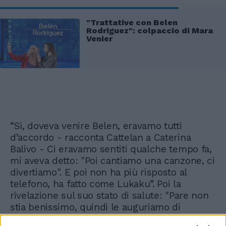
"Trattative con Belen
Rodriguez": colpaccio di Mara
Venier
“Sì, doveva venire Belen, eravamo tutti
d’accordo - racconta Cattelan a Caterina
Balivo - Ci eravamo sentiti qualche tempo fa,
mi aveva detto: "Poi cantiamo una canzone, ci
divertiamo". E poi non ha più risposto al
telefono, ha fatto come Lukaku”. Poi la
rivelazione sul suo stato di salute: "Pare non
stia benissimo, quindi le auguriamo di
rimettersi”.