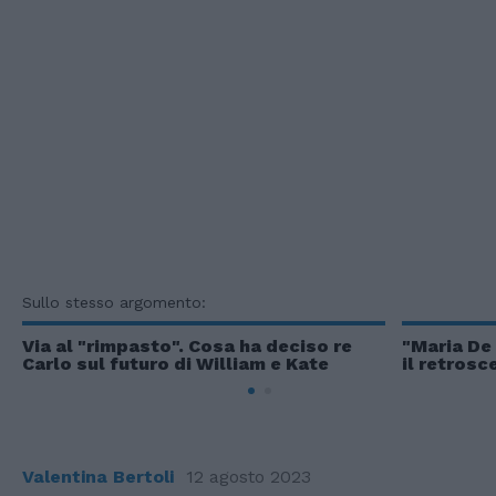
Sullo stesso argomento:
Via al "rimpasto". Cosa ha deciso re
"Maria De F
Carlo sul futuro di William e Kate
il retrosc
Valentina Bertoli
12 agosto 2023