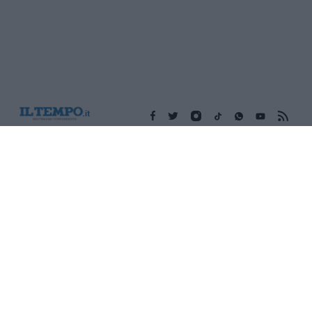
Edicola digitale
Il Tempo Shopping
Cookie Policy
Privacy Policy
Condizioni Generali
Contatti
Pubblicità
Credits
Modello 231
Preferenze Privacy
Assistenza
Sede legale: Piazza Colonna, 366 - 00187 Roma CF e P. Iva e