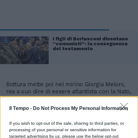
I figli di Berlusconi diventano
“comunisti”: la conseguenza
del testamento
Bottura mette poi nel mirino Giorgia Meloni,
rea a suo dire di essere atlantista con la Nato,
filo-Visegrad quando parla con quei Paesi e
via dicendo. La premier inoltre "in Italia
Il Tempo -
Do Not Process My Personal Information
chiude la gente su treni", afferma il
giornalista che con Aprile conduceva il
If you wish to opt-out of the sale, sharing to third parties, or
programma di Radio 1 Forrest. A quel punto
processing of your personal or sensitive information for
Luca Telese lo ferma: "Così sembra
targeted advertising by us, please use the below opt-out