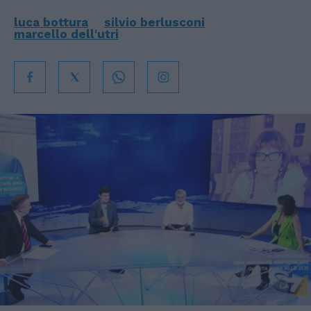
luca bottura
silvio berlusconi
marcello dell'utri