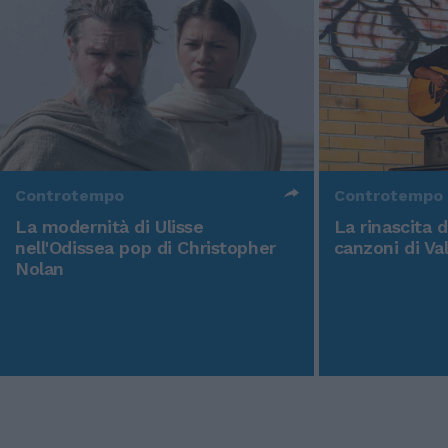
Controtempo
Controtempo
La modernità di Ulisse
La rinascita 
nell'Odissea pop di Christopher
canzoni di Va
Nolan