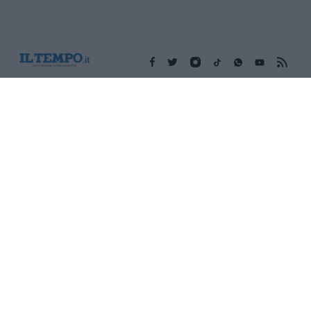
Edicola digitale
Il Tempo Shopping
Cookie Policy
Privacy Policy
Condizioni Generali
Contatti
Pubblicità
Credits
Modello 231
Preferenze Privacy
Assistenza
Sede legale: Piazza Colonna, 366 - 00187 Roma CF e P. Iva e
Iscriz. Registro Imprese Roma: 13486391009 REA Roma n°
1450962 Cap. Sociale € 25.000,00 i.v. © Copyright IlTempo. Srl -
ISSN (sito web): 1721-4084