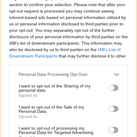
Auschwitz", con Bottura che allora spiega che
section to confirm your selection. Please note that after your
si riferisce ai giornalisti che alla
opt-out request is processed you may continue seeing
presentazione della ferrovia Roma-Pompei
interest-based ads based on personal information utilized by
sono stati costretti a restare a lungo sul
us or personal information disclosed to third parties prior to
treno. "Siete un po' ridicoli quando
your opt-out. You may separately opt-out of the further
disclosure of your personal information by third parties on the
enfatizzate queste cose abbastanza
IAB’s list of downstream participants. This information may
banali", afferma allora Giannii Alemanno, l'ex
also be disclosed by us to third parties on the
IAB’s List of
sindaco di Roma anche lui ospite della
Downstream Participants
that may further disclose it to other
trasmissione.
third parties.
Personal Data Processing Opt Outs
I want to opt-out of the Sharing of my
personal data.
Opted In
I want to opt-out of the Sale of my
Personal Data.
Opted In
I want to opt-out of processing my
Personal Data for Targeted Advertising.