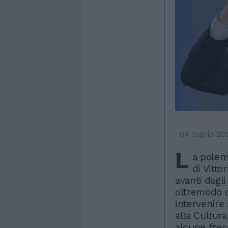
04 luglio 20
L
a polem
di Vitto
avanti dagli
oltremodo c
intervenire 
alla Cultur
alcune frec