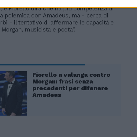
e Amadeus sarà chiamato a spiegare
e, e Fiorello dirà che ha più competenza di
a polemica con Amadeus, ma - cerca di
rbi - il tentativo di affermare le capacità e
i Morgan, musicista e poeta”.
Fiorello a valanga contro
Morgan: frasi senza
precedenti per difenere
Amadeus