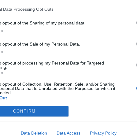
l Data Processing Opt Outs
o opt-out of the Sharing of my personal data.
In
o opt-out of the Sale of my Personal Data.
dato avanti nella difesa di Morgan,
In
cora di mira i due volti noti degli ultimi
 Sanremo: “La sua conoscenza e
to opt-out of processing my Personal Data for Targeted
musicale è indiscutibilmente superiore a
ing.
In
Amadeus, buon presentatore, come
arlucci, ma non è un grande musicista, e
o opt-out of Collection, Use, Retention, Sale, and/or Sharing
 buon comico e cantante dilettante, a cui
ersonal Data that Is Unrelated with the Purposes for which it
lected.
onsentire, per mia colpa, di dire, con
Out
‘Faccia Morgan il direttore artistico’, come
ventualità fosse una stranezza. Morgan ha
CONFIRM
i. E per talento, sensibilità e cultura ha
iù titolo e merito, per scegliere le
Sanremo, di Amadeus e Fiorello. Verrà il
Data Deletion
Data Access
Privacy Policy