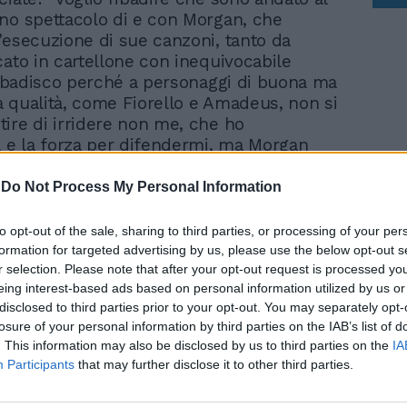
no spettacolo di e con Morgan, che
’esecuzione di sue canzoni, tanto da
cato in cartellone con inequivocabile
 ribadisco perché a personaggi di buona ma
 qualità, come Fiorello e Amadeus, non si
ire di irridere non me, che ho
a e la forza per difendermi, ma Morgan
o dai trascorsi familiari tormentati, ma
le e grande musicista”.
-
Do Not Process My Personal Information
to opt-out of the sale, sharing to third parties, or processing of your per
formation for targeted advertising by us, please use the below opt-out s
r selection. Please note that after your opt-out request is processed y
eing interest-based ads based on personal information utilized by us or
disclosed to third parties prior to your opt-out. You may separately opt-
Morgan non si tiene e
losure of your personal information by third parties on the IAB’s list of
sbotta: "Amadeus e
. This information may also be disclosed by us to third parties on the
IA
Fiorello? Solo soldi e
Participants
that may further disclose it to other third parties.
potere"