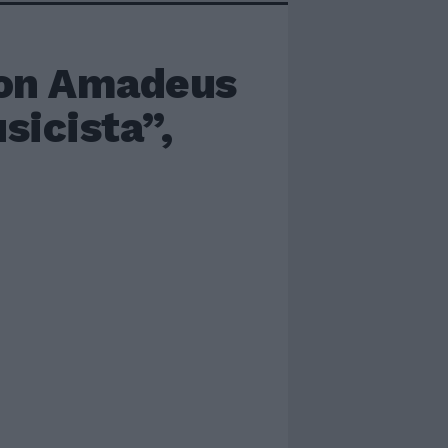
 con Amadeus
sicista”,