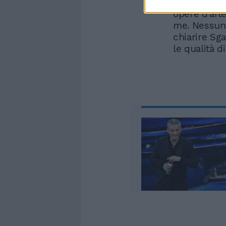
momento ch
opere d’art
me. Nessun
chiarire Sga
le qualità d