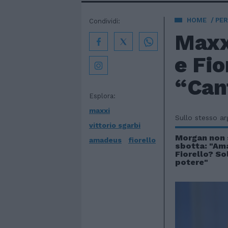
HOME
PE
Condividi:
Maxx
e Fio
“Can
Esplora:
maxxi
Sullo stesso a
vittorio sgarbi
Morgan non s
amadeus
fiorello
sbotta: "Am
Fiorello? So
potere"