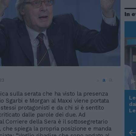
In 
a
a
23
a
ica sulla serata che ha visto la presenza
Le
rio Sgarbi e Morgan al Maxxi viene portata
da
 stessi protagonisti e da chi si è sentito
Rudy Giuliani a Come States?
Le
riticato dalle parole dei due. Ad
Trump, Meloni e la strategia
al Corriere della Sera è il sottosegretario
americana
a, che spiega la propria posizione e manda
ciate: “Voglio ribadire che sono andato al