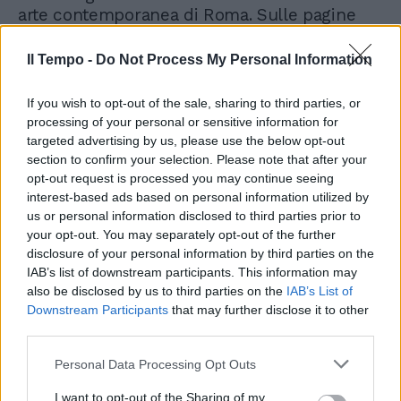
arte contemporanea di Roma. Sulle pagine
del magazine lifestyle Morgan spiega perché
è stato soltanto «uno spettacolo ironico»,
Il Tempo -
Do Not Process My Personal Information
citando Roberto Benigni e Carmelo Bene. E
pone l’accento sulla singolarità delle
If you wish to opt-out of the sale, sharing to third parties, or
polemiche a scoppio ritardato: «La lettera
processing of your personal or sensitive information for
contro Sgarbi chi l’ha scritta, qualcuno da
targeted advertising by us, please use the below opt-out
destra?», chiosa. Il riferimento è alla missiva
section to confirm your selection. Please note that after your
di una parte dei 44 dipendenti del sito
opt-out request is processed you may continue seeing
museale che chiedevano al presidente di
interest-based ads based on personal information utilized by
us or personal information disclosed to third parties prior to
stigmatizzare pubblicamente l’accaduto, pur
your opt-out. You may separately opt-out of the further
rinnovandogli la fiducia.
disclosure of your personal information by third parties on the
IAB’s list of downstream participants. This information may
also be disclosed by us to third parties on the
IAB’s List of
Downstream Participants
that may further disclose it to other
third parties.
Personal Data Processing Opt Outs
Sgarbi nella bufera,
Sangiuliano condanna
sessismo e turpiloquio
I want to opt-out of the Sharing of my