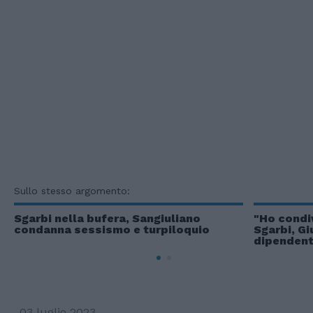
Sullo stesso argomento:
Sgarbi nella bufera, Sangiuliano
"Ho condiv
condanna sessismo e turpiloquio
Sgarbi, Gi
dipendent
03 luglio 2023