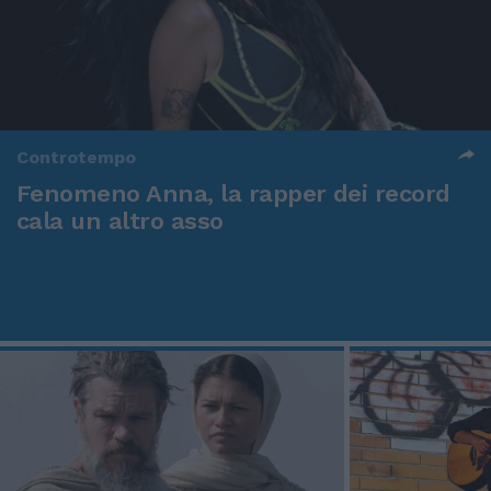
Controtempo
Fenomeno Anna, la rapper dei record
cala un altro asso