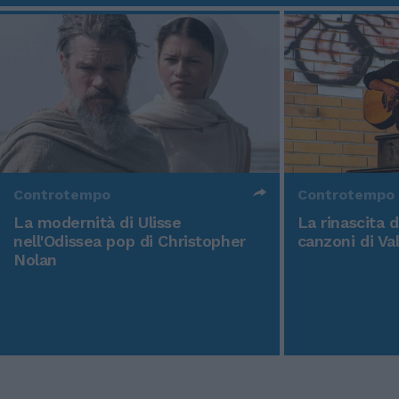
Controtempo
Controtempo
La modernità di Ulisse
La rinascita 
nell'Odissea pop di Christopher
canzoni di Va
Nolan