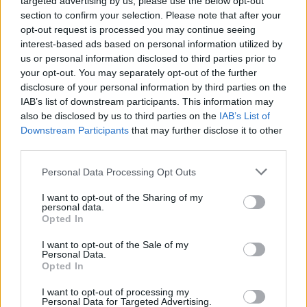
targeted advertising by us, please use the below opt-out
con gli europarlamentari dem su Zoom "pur
section to confirm your selection. Please note that after your
di evitare le domande dei giornalisti".
opt-out request is processed you may continue seeing
Nell'incontro virtuale Brando Benifei è stato
interest-based ads based on personal information utilized by
confermato capodelegazione del Pd in Ue per
us or personal information disclosed to third parties prior to
acclamazione. Ma si è parlato anche delle
your opt-out. You may separately opt-out of the further
elezioni. Secondo le ricostruzioni, Schlein ha
disclosure of your personal information by third parties on the
ribadito che si è trattato di una sconfitta
IAB’s list of downstream participants. This information may
importante ma, riporta Adnkronos, "siamo
also be disclosed by us to third parties on the
IAB’s List of
molto determinati nel percorso verso le
Downstream Participants
that may further disclose it to other
third parties.
europee".
Personal Data Processing Opt Outs
I want to opt-out of the Sharing of my
personal data.
Opted In
I want to opt-out of the Sale of my
Personal Data.
Opted In
I want to opt-out of processing my
Personal Data for Targeted Advertising.