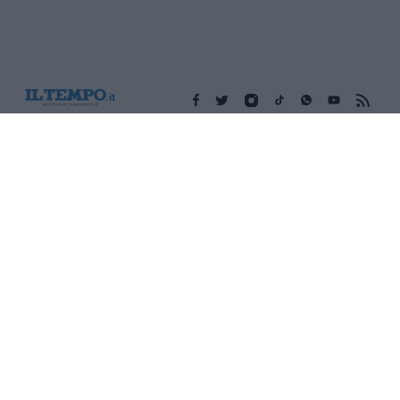
Edicola digitale
Il Tempo Shopping
Cookie Policy
Privacy Policy
Condizioni Generali
Contatti
Pubblicità
Credits
Modello 231
Preferenze Privacy
Assistenza
Sede legale: Piazza Colonna, 366 - 00187 Roma CF e P. Iva e
Iscriz. Registro Imprese Roma: 13486391009 REA Roma n°
1450962 Cap. Sociale € 25.000,00 i.v. © Copyright IlTempo. Srl -
ISSN (sito web): 1721-4084