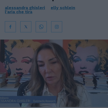
alessandra ghisleri
elly schlein
l'aria che tira