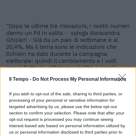
"Dopo le ultime tre rilevazioni, i nostri numeri
danno un Pd in salita - spiega Alessandra
Ghisleri - Già da un paio di settimane è al
20,4%. Ma il tema sono le indicazioni che
Schlein ha dato durante la campagna
elettorale: quindi il cambiamento e i volti
nuovi. Tuttavia, all'interno del Pd, i circoli
hanno votato per Stefano Bonaccini e la
Il Tempo -
Do Not Process My Personal Information
difficoltà di Schlein sarà quella di tenere
insieme un gruppo così differente e riuscire
If you wish to opt-out of the sale, sharing to third parties, or
a dettare legge anche su altri temi. Perché se
processing of your personal or sensitive information for
andiamo a vedere, l'agenda di governo
targeted advertising by us, please use the below opt-out
sembra essere dettata dall'opposizione. Forse
section to confirm your selection. Please note that after your
anche perché questi temi hanno molto risalto
opt-out request is processed you may continue seeing
nei media. Su altre tematiche, invece, ancora
interest-based ads based on personal information utilized by
non c'è stato un confronto. Bonaccini è un
us or personal information disclosed to third parties prior to