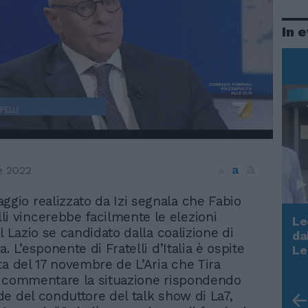
In 
a
a
e 2022
a
ggio realizzato da Izi segnala che Fabio
i vincerebbe facilmente le elezioni
Le
l Lazio se candidato dalla coalizione di
da
Rudy Giuliani a Come States?
. L’esponente di Fratelli d’Italia è ospite
Le
Trump, Meloni e la strategia
ta del 17 novembre de L’Aria che Tira
americana
r commentare la situazione rispondendo
e del conduttore del talk show di La7,