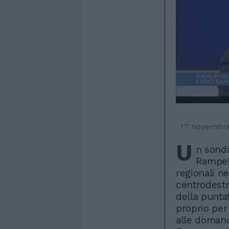
17 novembr
U
n sonda
Rampell
regionali ne
centrodestra
della punta
proprio pe
alle domand