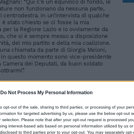
agnani: “Qui c'è un equivoco di fondo, le
ture non funzionano da nessuna parte,
 centrodestra. In un’intervista di qualche
 è stato chiesto se ci fosse la mia
tà per la Regione Lazio e io ovviamente da
o, che si è sempre messo a disposizione
tà, del mio partito e della mia coalizione.
 una chiamata da parte di Giorgia Meloni,
o in questo momento sono vice-presidente
la Camera dei Deputati, da buon soldato
ottrarmi”.
-
Do Not Process My Personal Information
to opt-out of the sale, sharing to third parties, or processing of your per
formation for targeted advertising by us, please use the below opt-out s
"Sarò il candidato del
r selection. Please note that after your opt-out request is processed y
centrodestra". Fedriga
eing interest-based ads based on personal information utilized by us or
tenta il bis in Friuli
disclosed to third parties prior to your opt-out. You may separately opt-