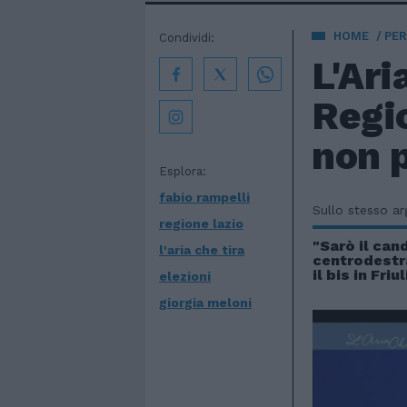
HOME
PE
Condividi:
L'Ari
Regi
non p
Esplora:
fabio rampelli
Sullo stesso a
regione lazio
"Sarò il can
l'aria che tira
centrodestra
il bis in Friul
elezioni
giorgia meloni