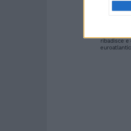
bombardamen
verso l’eser
obiettivi se
colpisce sol
sono bomba
Mosca e le a
ribadisce e 
euroatlantic