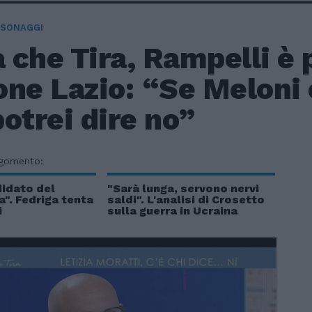
RSONAGGI
a che Tira, Rampelli è 
one Lazio: “Se Meloni
otrei dire no”
rgomento:
didato del
"Sarà lunga, servono nervi
". Fedriga tenta
saldi". L'analisi di Crosetto
i
sulla guerra in Ucraina