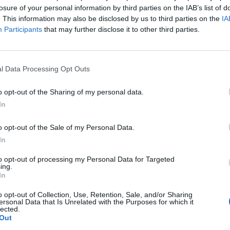
losure of your personal information by third parties on the IAB’s list of
. This information may also be disclosed by us to third parties on the
IA
Participants
that may further disclose it to other third parties.
l Data Processing Opt Outs
o opt-out of the Sharing of my personal data.
 a parlare della guerra tra Russia ed
In
ell’atteggiamento tenuto dalla leader del
liano dopo l’incidente in Polonia che ha
o opt-out of the Sale of my Personal Data.
a morte di due persone colpite da un
In
eloni non ha messo in discussione il fatto
trattarsi di incidente scaturito dalla
to opt-out of processing my Personal Data for Targeted
ing.
ucraina. Meloni - specifica Rampelli - ha
In
on si può prendere a pretesto questo
er dimenticare che comunque lì c'è una
o opt-out of Collection, Use, Retention, Sale, and/or Sharing
ersonal Data that Is Unrelated with the Purposes for which it
tata, scatenata da Vladimir Putin e che
lected.
che la popolazione civile con i
Out