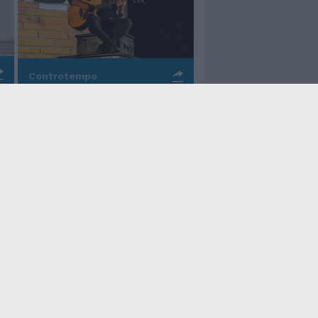
Controtempo
La rinascita della melodia
nelle canzoni di Valerio
Piccolo