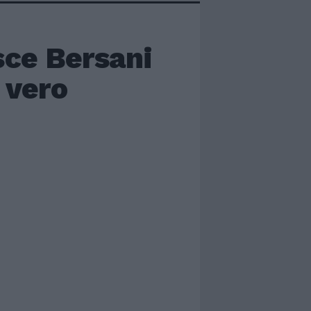
isce Bersani
l vero