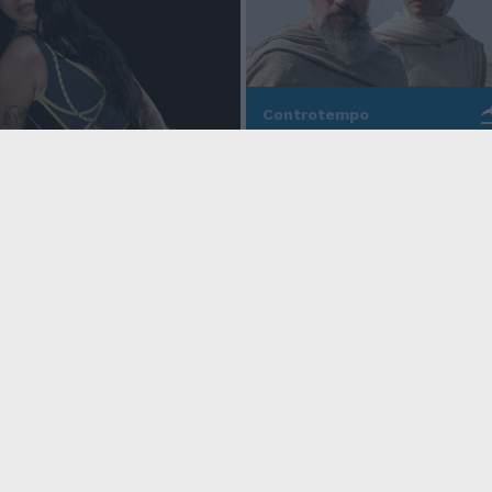
Controtempo
La modernità di Ulisse
po
nell'Odissea pop di
Christopher Nolan
o Anna, la rapper
rd cala un altro
icy
Condizioni Generali