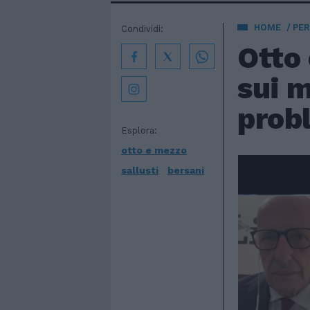
HOME
PE
Condividi:
Otto 
sui m
prob
Esplora:
otto e mezzo
sallusti
bersani