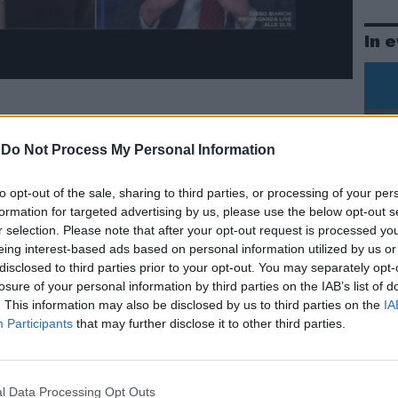
In 
a
a
e 2022
a
-
Do Not Process My Personal Information
acerebbe che Bersani la smettesse di
e di Polonia". Il direttore di Libero
to opt-out of the sale, sharing to third parties, or processing of your per
Sallusti in collegamento con Otto e
formation for targeted advertising by us, please use the below opt-out s
rdì 4 novembre, picchia durissimo e
r selection. Please note that after your opt-out request is processed y
x segretario del Pd Pierluigi Bersani.
eing interest-based ads based on personal information utilized by us or
a dell'Europa è la Germania: il Paese più
disclosed to third parties prior to your opt-out. You may separately opt-
i tutti gli Stati che va dritta per la sua
Le
losure of your personal information by third parties on the IAB’s list of
 ne frega altamente di concertare. Bisogna
da
. This information may also be disclosed by us to third parties on the
IA
Rudy Giuliani a Come States?
onduttrice Lilli Gruber modera il botta e
Le
Participants
that may further disclose it to other third parties.
Trump, Meloni e la strategia
ntre Bersani prova a ribattere al
americana
"Diciamolo pure - ammette Bersani - ma
emelli siamesi, non possiamo fare gli anti-
l Data Processing Opt Outs