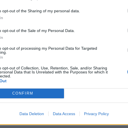
nche io non condivido tante cose che fa la
ono d'accordo con lei che riarmarsi senza
o opt-out of the Sharing of my personal data.
ll'Europa non va bene ma siamo lì a
In
on loro, siamo molto legati". Giorgia Meloni
 Europa e ha detto chiaramente che la
o opt-out of the Sale of my Personal Data.
aliana è cambiata. A sottolinearlo è la
In
del
Corriere della Sera
Monica Guerzoni,
 studio di La7. "Non c'è più questa
to opt-out of processing my Personal Data for Targeted
ing.
idenzia. "Non c'è mai stata" ribatte la
In
. E Sallusti affonda: "Non possiamo fare la
essi" dichiara riferendosi al caso della Ong
o opt-out of Collection, Use, Retention, Sale, and/or Sharing
ersonal Data that Is Unrelated with the Purposes for which it
ma in mare. "Se ne discute da quattro
lected.
ebbero già arrivati in Germania: è una
Out
e - tuona il direttore - Sono princìpi che
be anche un elettore di sinistra". E in
CONFIRM
l silenzio.
Data Deletion
Data Access
Privacy Policy