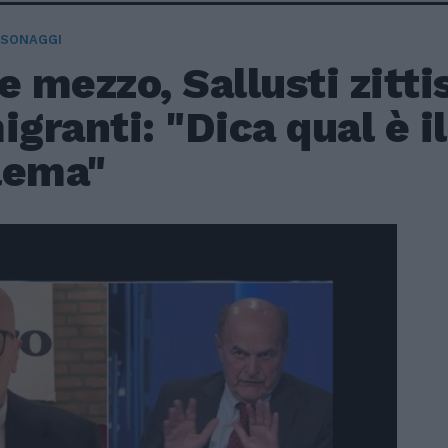
RSONAGGI
e mezzo, Sallusti zitt
igranti: "Dica qual è i
lema"