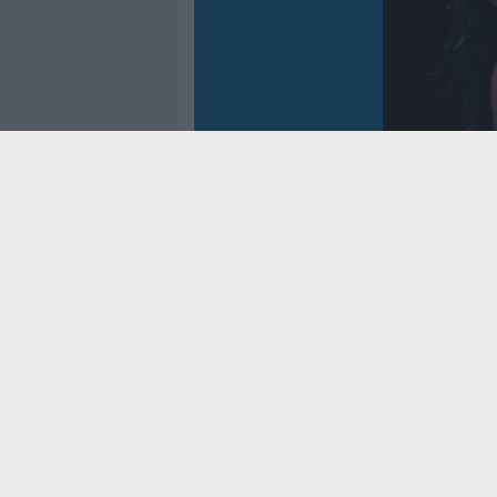
Controtem
Fenomen
dei reco
asso
Cookie Policy
Privacy Pol