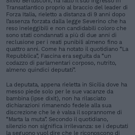
Silvio Berlusconi, ha fatto il suo ingresso in
Transatlantico proprio al braccio del leader di
Forza Italia, rieletto a distanza di 9 anni dopo
l’assenza forzata dalla legge Severino che ha
reso ineleggibili e non candidabili coloro che
sono stati condannati a più di due anni di
reclusione per i reati punibili almeno fino a
quattro anni. Come ha notato il quotidiano “La
Repubblica”, Fascina era seguita da “un
codazzo di parlamentari corposo, nutrito,
almeno quindici deputati”.
La deputata, appena rieletta in Sicilia dove ha
messo piede solo per le sue vacanze da
bambina (ipse dixit), non ha rilasciato
dichiarazioni rimanendo fedele alla sua
discrezione che le è valsa il soprannome di
“Marta la muta”. Secondo il quotidiano,
silenzio non significa irrilevanza: se i deputati
la seguono vuol dire che le riconoscono di