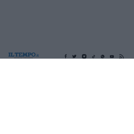
Edicola digitale
Il Tempo Shopping
Cookie Policy
Privacy Policy
Condizioni Generali
Contatti
Pubblicità
Credits
Modello 231
Preferenze Privacy
Assistenza