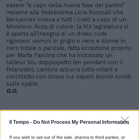
essere “a capo della nuova fase del partito”
insieme alla fedelissima Licia Ronzulli che
Berlusconi voleva a tutti i costi a capo di un
Ministero. Nota di colore: la XIX legislatura si
è aperta all’insegna di un dress code
rigoroso: uomini in grigio o nero e donne in
nero totale o parziale, fatta eccezione proprio
per Marta Fascina che ha indossato un
tailleur blu doppiopetto (en pendant con il
fidanzato), camicia azzurra tutta volant e
cerchietto con strass sui capelli biondi sciolti
sulle spalle.
G.O.
Il Tempo -
Do Not Process My Personal Information
If you wish to opt-out of the sale, sharing to third parties, or