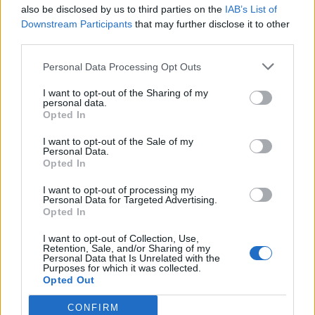
passionali, panfili faraonici e serate di
also be disclosed by us to third parties on the
IAB’s List of
divertimenti e peccatucci bombardano le
Downstream Participants
that may further disclose it to other
bacheche degli utenti social ogni giorno.
third parties.
Esibizionismo e narcisismo sono come
cappuccino e cornetto a colazione:
Personal Data Processing Opt Outs
stucchevoli ma irrinunciabili. A finire nel
I want to opt-out of the Sharing of my
mirino del formidabile comico è chi vive
personal data.
costantemente in vetrina. Se scene di
Opted In
paradossi e macchiette facevano sorridere
I want to opt-out of the Sale of my
sul grande schermo, l’ipocrisia degli
Personal Data.
“acchiappa like” è sgradevole e fastidiosa. De
Opted In
Sica è sazio di un’esposizione immotivata di
I want to opt-out of processing my
esagerazioni e stravizi e mette con le spalle al
Personal Data for Targeted Advertising.
muro i nuovi cafoni, quelli che fanno di un
Opted In
rituale nocivo una prassi legittima. Postare
I want to opt-out of Collection, Use,
freneticamente attimi di privacy fa male
Retention, Sale, and/or Sharing of my
Personal Data that Is Unrelated with the
(anche) alla raffinatezza!
Purposes for which it was collected.
Opted Out
CONFIRM