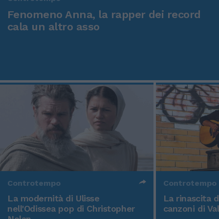
Fenomeno Anna, la rapper dei record
cala un altro asso
Controtempo
Controtempo
La modernità di Ulisse
La rinascita 
nell'Odissea pop di Christopher
canzoni di Va
Nolan