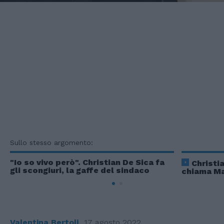
Sullo stesso argomento:
"Io so vivo però". Christian De Sica fa
Christi
gli scongiuri, la gaffe del sindaco
chiama Ma
Valentina Bertoli
17 agosto 2022