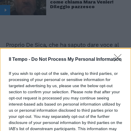
come chiama Mara Venier!
Dileggio pazzesco
Proprio De Sica, che ha saputo dare voce al
costume italiano, interpretando e
sbeffeggiando gli atteggiamenti ridicoli di chi
Il Tempo -
Do Not Process My Personal Information
esibisce senza tregua ricchezza e ricco non
è, non ci sta e si abbandona ad una
If you wish to opt-out of the sale, sharing to third parties, or
riflessione amara e sconsolata: “E basta. Ma
processing of your personal or sensitive information for
possibile essere diventati così cafoni?”. Anche
targeted advertising by us, please use the below opt-out
l’attore del generone romano, re della
section to confirm your selection. Please note that after your
comicità e delle pellicole che smascherano i
opt-out request is processed you may continue seeing
interest-based ads based on personal information utilized by
vizi e gli eccessi degli italiani, da “Vacanze di
us or personal information disclosed to third parties prior to
Natale” ad “Amici come prima” si è stufato
your opt-out. You may separately opt-out of the further
delle “cafonate”, per dirla alla De Sica.
disclosure of your personal information by third parties on the
Fotografie che ritraggono cibi proibitivi, amori
IAB’s list of downstream participants. This information may