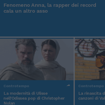
Fenomeno Anna, la rapper dei record
cala un altro asso
Controtempo
Controtempo
La modernità di Ulisse
La rinascita 
nell'Odissea pop di Christopher
canzoni di Va
Nolan