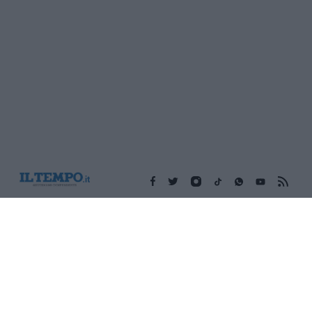
Edicola digitale
Il Tempo Shopping
Cookie Policy
Privacy Policy
Condizioni Generali
Contatti
Pubblicità
Credits