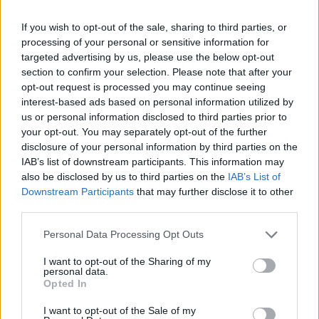
automobilistico del 1997 in cui è morta:
“Meghan Markle, è stata oggetto di un'ondata
If you wish to opt-out of the sale, sharing to third parties, or
di abusi e molestie. Il principe Harry è
processing of your personal or sensitive information for
preoccupato per la sicurezza della signora
targeted advertising by us, please use the below opt-out
Markle ed è profondamente deluso dal fatto
section to confirm your selection. Please note that after your
che non sia stato in grado di proteggerla...
opt-out request is processed you may continue seeing
Questo non è un gioco, è la loro vita”.
interest-based ads based on personal information utilized by
us or personal information disclosed to third parties prior to
your opt-out. You may separately opt-out of the further
disclosure of your personal information by third parties on the
IAB’s list of downstream participants. This information may
also be disclosed by us to third parties on the
IAB’s List of
Downstream Participants
that may further disclose it to other
La Regina contro Meghan, il
third parties.
Daily Mail tira fuori la frase
incriminata: ora si capisce
Personal Data Processing Opt Outs
tutto
I want to opt-out of the Sharing of my
personal data.
Opted In
I want to opt-out of the Sale of my
Qualche anno dopo, nel 2019, poco prima di