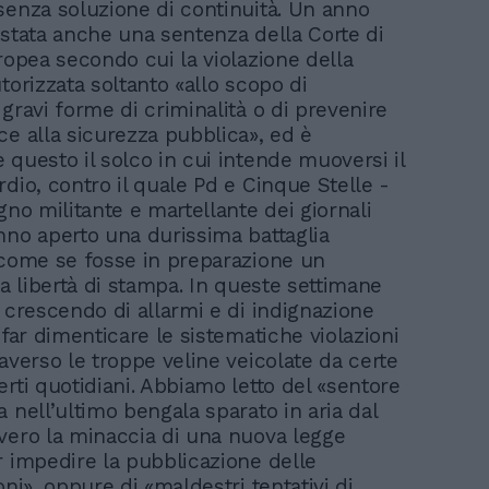
senza soluzione di continuità. Un anno
 stata anche una sentenza della Corte di
ropea secondo cui la violazione della
torizzata soltanto «allo scopo di
gravi forme di criminalità o di prevenire
ce alla sicurezza pubblica», ed è
 questo il solco in cui intende muoversi il
dio, contro il quale Pd e Cinque Stelle -
gno militante e martellante dei giornali
nno aperto una durissima battaglia
 come se fosse in preparazione un
la libertà di stampa. In queste settimane
n crescendo di allarmi e di indignazione
 far dimenticare le sistematiche violazioni
averso le troppe veline veicolate da certe
rti quotidiani. Abbiamo letto del «sentore
 nell’ultimo bengala sparato in aria dal
vero la minaccia di una nuova legge
r impedire la pubblicazione delle
oni», oppure di «maldestri tentativi di