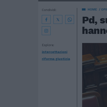
HOME
OPI
Condividi:
Pd, s
hann
Esplora:
intercettazioni
riforma giustizia