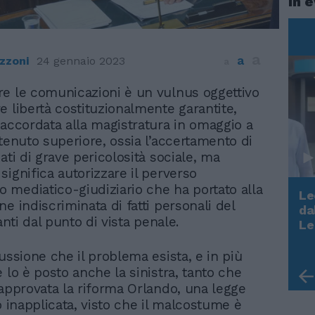
In 
a
a
zzoni
24 gennaio 2023
a
re le comunicazioni è un vulnus oggettivo
re libertà costituzionalmente garantite,
 accordata alla magistratura in omaggio a
itenuto superiore, ossia l’accertamento di
ati di grave pericolosità sociale, ma
significa autorizzare il perverso
mediatico-giudiziario che ha portato alla
Le
e indiscriminata di fatti personali del
da
Rudy Giuliani a Come States?
vanti dal punto di vista penale.
Le
Trump, Meloni e la strategia
americana
ussione che il problema esista, e in più
 lo è posto anche la sinistra, tanto che
 approvata la riforma Orlando, una legge
o inapplicata, visto che il malcostume è