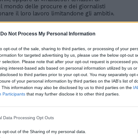
ul mondo delle procure e dei giornalisti
nare il loro lavoro limitandone gli ambiti».
-
Do Not Process My Personal Information
Il Cav sostiene Nordio e
to opt-out of the sale, sharing to third parties, or processing of your per
attacca i magistrati:
formation for targeted advertising by us, please use the below opt-out s
"Alcuni politicizzati"
r selection. Please note that after your opt-out request is processed y
eing interest-based ads based on personal information utilized by us or
disclosed to third parties prior to your opt-out. You may separately opt-
losure of your personal information by third parties on the IAB’s list of
. This information may also be disclosed by us to third parties on the
IA
Participants
that may further disclose it to other third parties.
rdate più forti è partita dal Pd: «Troppa
vaglio all’informazione. Non solo Nordio,
l Data Processing Opt Outs
estre al potere puntano a colpire
a della magistratura, lotta a corruzione e
o opt-out of the Sharing of my personal data.
ronaca e inchiesta. Troveranno il muro