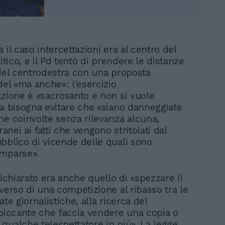
 il caso intercettazioni era al centro del
litico, e il Pd tentò di prendere le distanze
 del centrodestra con una proposta
del «ma anche»: l'esercizio
azione è «sacrosanto e non si vuole
ma bisogna evitare che «siano danneggiate
ne coinvolte senza rilevanza alcuna,
tranei ai fatti che vengono stritolati dal
bblico di vicende delle quali sono
omparse».
dichiarato era anche quello di «spezzare il
verso di una competizione al ribasso tra le
ate giornalistiche, alla ricerca del
 piccante che faccia vendere una copia o
qualche telespettatore in più». La legge