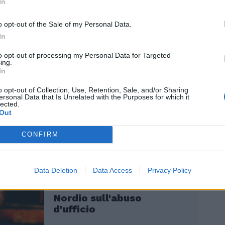
In
perbene». Ebbene, ancora una volta ai piani
zareno non hanno perso l’occasione di
o opt-out of the Sale of my Personal Data.
ul fronte giustizialista, confermando la
In
a propensione non solo a seguire le
to opt-out of processing my Personal Data for Targeted
ine grilline, ma perfino a smentire sé
ing.
oprio il Pd, infatti, a proposito di bavaglio
In
, a presentare nel 2011 una legge per dare
o opt-out of Collection, Use, Retention, Sale, and/or Sharing
l'aggiornamento del codice deontologico
ersonal Data that Is Unrelated with the Purposes for which it
ti» e creare «il giusto equilibrio tra diritto
lected.
Out
ione e diritto alla privacy in tema di
oni».
CONFIRM
Data Deletion
Data Access
Privacy Policy
"Me l'hanno chiesto i
sindaci Pd". Retroscena
Nordio sull'abuso
d'ufficio