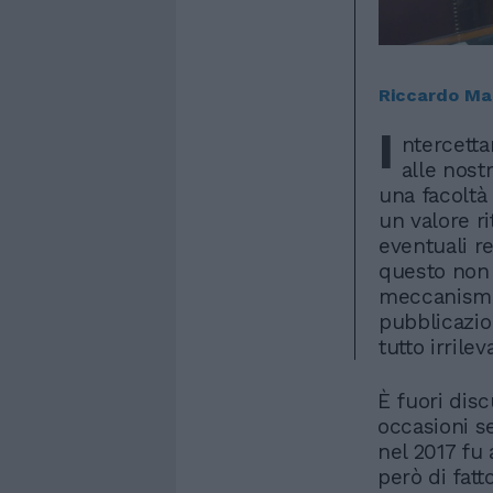
Riccardo Ma
I
ntercetta
alle nost
una facoltà
un valore r
eventuali re
questo non 
meccanismo 
pubblicazion
tutto irrile
È fuori disc
occasioni se
nel 2017 fu
però di fatt