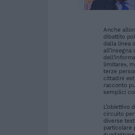
Anche allora
dibattito po
dalla linea
all’insegna 
dell'inform
limitare», 
terze perso
cittadini es
racconto pu
semplici c
L’obiettivo 
circuito per
diverse test
particolare
guadagnare 