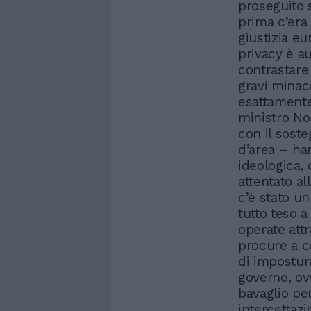
proseguito 
prima c’era
giustizia eu
privacy è au
contrastare 
gravi minac
esattamente
ministro Nor
con il soste
d’area – ha
ideologica,
attentato al
c’è stato u
tutto teso a
operate attr
procure a ce
di impostura
governo, ov
bavaglio pe
intercettazi