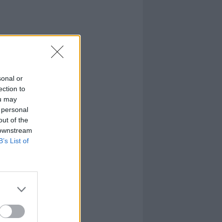
sonal or
ection to
ou may
 personal
out of the
 downstream
B’s List of