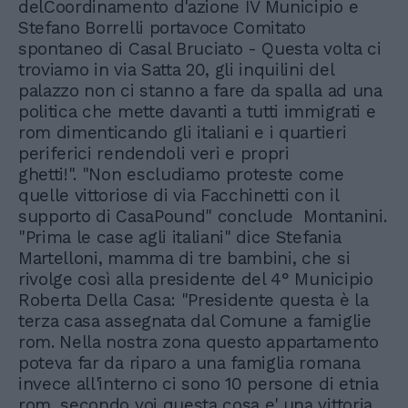
delCoordinamento d'azione IV Municipio e
Stefano Borrelli portavoce Comitato
spontaneo di Casal Bruciato - Questa volta ci
troviamo in via Satta 20, gli inquilini del
palazzo non ci stanno a fare da spalla ad una
politica che mette davanti a tutti immigrati e
rom dimenticando gli italiani e i quartieri
periferici rendendoli veri e propri
ghetti!". "Non escludiamo proteste come
quelle vittoriose di via Facchinetti con il
supporto di CasaPound" conclude Montanini.
"Prima le case agli italiani" dice Stefania
Martelloni, mamma di tre bambini, che si
rivolge così alla presidente del 4° Municipio
Roberta Della Casa: "Presidente questa è la
terza casa assegnata dal Comune a famiglie
rom. Nella nostra zona questo appartamento
poteva far da riparo a una famiglia romana
invece all'interno ci sono 10 persone di etnia
rom, secondo voi questa cosa e' una vittoria