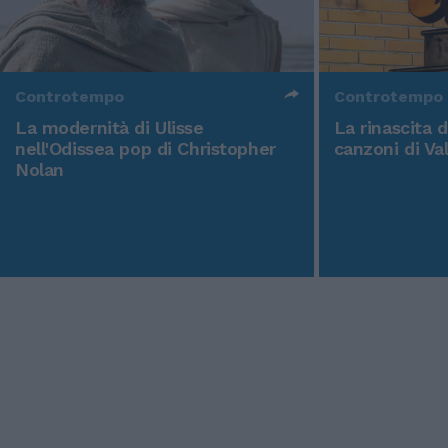
Controtempo
Controtempo
La modernità di Ulisse
La rinascita 
nell'Odissea pop di Christopher
canzoni di Va
Nolan