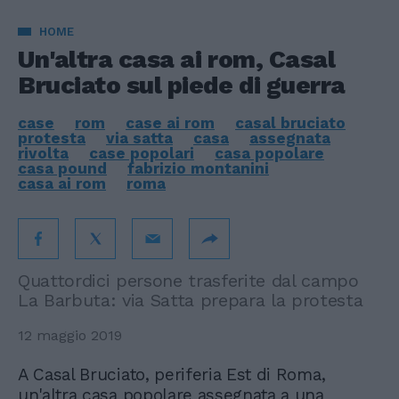
HOME
Un'altra casa ai rom, Casal
Bruciato sul piede di guerra
case
rom
case ai rom
casal bruciato
protesta
via satta
casa
assegnata
rivolta
case popolari
casa popolare
casa pound
fabrizio montanini
casa ai rom
roma
Quattordici persone trasferite dal campo
La Barbuta: via Satta prepara la protesta
12 maggio 2019
A Casal Bruciato, periferia Est di Roma,
un'altra casa popolare assegnata a una