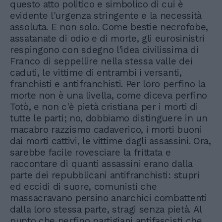
questo atto politico e simbolico di cui è
evidente l'urgenza stringente e la necessità
assoluta. E non solo. Come bestie necrofobe,
assatanate di odio e di morte, gli eurosinistri
respingono con sdegno l'idea civilissima di
Franco di seppellire nella stessa valle dei
caduti, le vittime di entrambi i versanti,
franchisti e antifranchisti. Per loro perfino la
morte non è una livella, come diceva perfino
Totò, e non c'è pietà cristiana per i morti di
tutte le parti; no, dobbiamo distinguere in un
macabro razzismo cadaverico, i morti buoni
dai morti cattivi, le vittime dagli assassini. Ora,
sarebbe facile rovesciare la frittata e
raccontare di quanti assassini erano dalla
parte dei repubblicani antifranchisti: stupri
ed eccidi di suore, comunisti che
massacravano persino anarchici combattenti
dalla loro stessa parte, stragi senza pietà. Al
punto che perfino partigiani antifascisti che