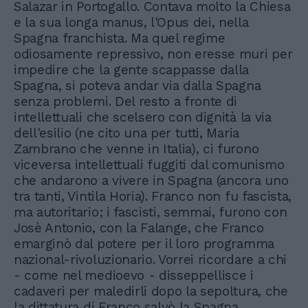
Salazar in Portogallo. Contava molto la Chiesa
e la sua longa manus, l'Opus dei, nella
Spagna franchista. Ma quel regime
odiosamente repressivo, non eresse muri per
impedire che la gente scappasse dalla
Spagna, si poteva andar via dalla Spagna
senza problemi. Del resto a fronte di
intellettuali che scelsero con dignità la via
dell'esilio (ne cito una per tutti, Maria
Zambrano che venne in Italia), ci furono
viceversa intellettuali fuggiti dal comunismo
che andarono a vivere in Spagna (ancora uno
tra tanti, Vintila Horia). Franco non fu fascista,
ma autoritario; i fascisti, semmai, furono con
Josè Antonio, con la Falange, che Franco
emarginò dal potere per il loro programma
nazional-rivoluzionario. Vorrei ricordare a chi
- come nel medioevo - disseppellisce i
cadaveri per maledirli dopo la sepoltura, che
la dittatura di Franco salvò la Spagna,