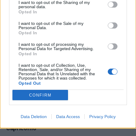
I want to opt-out of the Sharing of my
personal data.
Opted In
Sagittario
I want to opt-out of the Sale of my
Speriamo di trovarvi in ottima forma, perché
Personal Data.
Opted In
mercoledì si presenta come un giorno di
sicuro successo nel campo professionale ma
I want to opt-out of processing my
anche sul piano domestico-familiare può
Personal Data for Targeted Advertising.
Opted In
succedere qualcosa di importante. Il mattino
ha l’oro in bocca, Luna in Ariete porta fortuna,
I want to opt-out of Collection, Use,
tutte le iniziative lavorative e finanziarie
Retention, Sale, and/or Sharing of my
Personal Data that Is Unrelated with the
hanno qualcosa di speciale. Sì, a nuove intese
Purposes for which it was collected.
Opted Out
professionali-commerciali, da accettare quasi
senza riserve. Amicizie in primo piano,
CONFIRM
l'amore è nuovamente molto caldo.
Data Deletion
Data Access
Privacy Policy
Capricorno