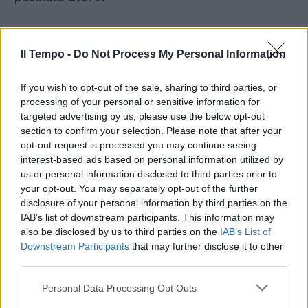
Il Tempo -
Do Not Process My Personal Information
Scorpione
If you wish to opt-out of the sale, sharing to third parties, or
Marte è ancora in Ariete, oggi e domani
processing of your personal or sensitive information for
congiunto alla Luna, una posizione molto
targeted advertising by us, please use the below opt-out
favorevole nella sesta casa (lavoro, salute)
section to confirm your selection. Please note that after your
indica un'indole molto zelante e attiva, una
opt-out request is processed you may continue seeing
forte vitalità. Nell'ambito professionale
interest-based ads based on personal information utilized by
us or personal information disclosed to third parties prior to
questo porta progresso, si arriva a posizioni di
your opt-out. You may separately opt-out of the further
guida, a seconda del lavoro che svolgete.
disclosure of your personal information by third parties on the
L'obiettivo dei giovani Scorpioni deve essere
IAB’s list of downstream participants. This information may
un futuro indipendente, perché loro
also be disclosed by us to third parties on the
IAB’s List of
appartengono a un segno che riesce meglio
Downstream Participants
that may further disclose it to other
nelle attività autonome, libere. Legati solo
third parties.
dall’amore.
Personal Data Processing Opt Outs