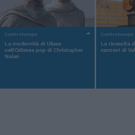
Controtempo
Controtempo
La modernità di Ulisse
La rinascita 
nell'Odissea pop di Christopher
canzoni di Va
Nolan