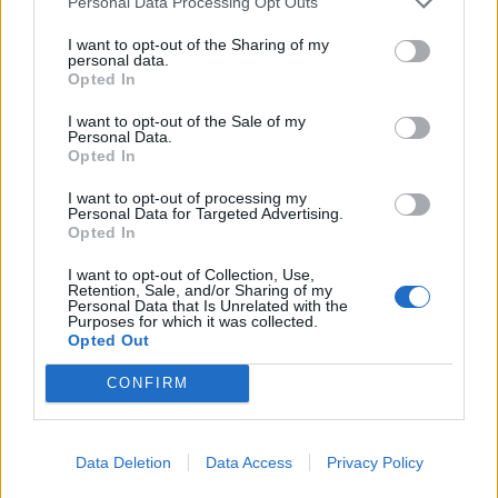
Personal Data Processing Opt Outs
I want to opt-out of the Sharing of my
personal data.
Opted In
Sagittario
I want to opt-out of the Sale of my
Personal Data.
Non escludiamo progressi e segnali di
Opted In
espansione, ma le stelle vi vogliono sicuri,
pronti, senza esitazioni. Qualche volta
I want to opt-out of processing my
Personal Data for Targeted Advertising.
bisogna andare contro la direzione del vento.
Opted In
I ricordi sempre vivi interferiscono nella vita
quotidiana, qualcuno di voi è spaesato,
I want to opt-out of Collection, Use,
Retention, Sale, and/or Sharing of my
qualcuno manca di sicurezza. Le persone
Personal Data that Is Unrelated with the
Purposes for which it was collected.
con cui siete in contatto di lavoro, affari,
Opted Out
sentono la vostra fragilità. Non pensateci
troppo, adesso dovete eliminare l'inizio di una
CONFIRM
piccola crisi in amore, è un capriccio.
Data Deletion
Data Access
Privacy Policy