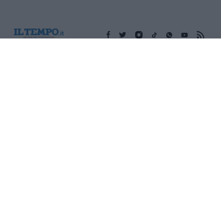
Edicola digitale
Il Tempo Shopping
Cookie Policy
Privacy Policy
Condizioni Generali
Contatti
Pubblicità
Credits
Modello 231
Preferenze Privacy
Assistenza
Sede legale: Piazza Colonna, 366 - 00187 Roma CF e P. Iva e
Iscriz. Registro Imprese Roma: 13486391009 REA Roma n°
1450962 Cap. Sociale € 25.000,00 i.v. © Copyright IlTempo. Srl -
ISSN (sito web): 1721-4084
TORNA SU