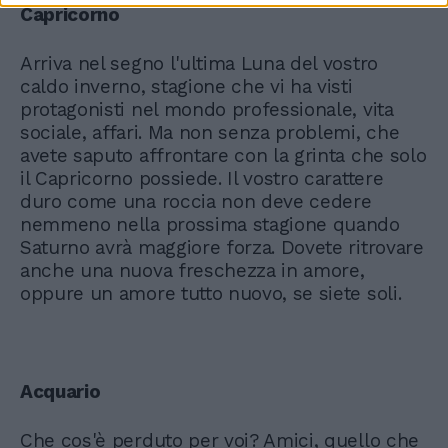
Capricorno
Arriva nel segno l'ultima Luna del vostro
caldo inverno, stagione che vi ha visti
protagonisti nel mondo professionale, vita
sociale, affari. Ma non senza problemi, che
avete saputo affrontare con la grinta che solo
il Capricorno possiede. Il vostro carattere
duro come una roccia non deve cedere
nemmeno nella prossima stagione quando
Saturno avrà maggiore forza. Dovete ritrovare
anche una nuova freschezza in amore,
oppure un amore tutto nuovo, se siete soli.
Acquario
Che cos'è perduto per voi? Amici, quello che