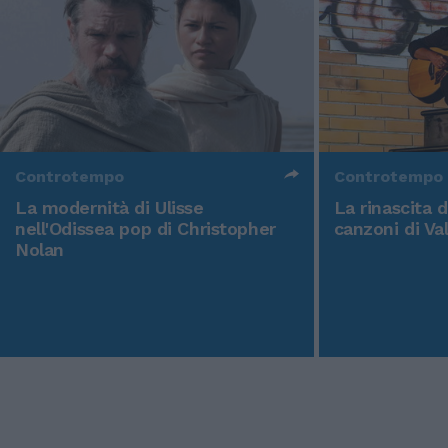
Controtempo
Controtempo
La modernità di Ulisse
La rinascita 
nell'Odissea pop di Christopher
canzoni di Va
Nolan