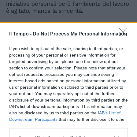
iniziative personali però l'ambiente del lavoro
è agitato, manca la sincerità.
Il Tempo -
Do Not Process My Personal Information
Scorpione
If you wish to opt-out of the sale, sharing to third parties, or
Comportamento razionale, previsti incontri
processing of your personal or sensitive information for
targeted advertising by us, please use the below opt-out
tra oggi e domani di grande importanza per il
section to confirm your selection. Please note that after your
lavoro e forse anche affari. Siete più popolari
opt-out request is processed you may continue seeing
presso ambienti lontani che non nel solito
interest-based ads based on personal information utilized by
posto. Più viva la volontà e spirito di
us or personal information disclosed to third parties prior to
decisione, avete facilitazioni nelle questioni
your opt-out. You may separately opt-out of the further
scritte e legali. Giove è generoso nei vostri
disclosure of your personal information by third parties on the
confronti, pare un Babbo Natale arrivato in
IAB’s list of downstream participants. This information may
ritardo ma in anticipo rispetto alla colomba di
also be disclosed by us to third parties on the
IAB’s List of
Pasqua. Amore: “Oh, come conosco questi
Downstream Participants
that may further disclose it to other
non sazii, pesanti, tuoi sguardi!” (A.
third parties.
Achmatova).