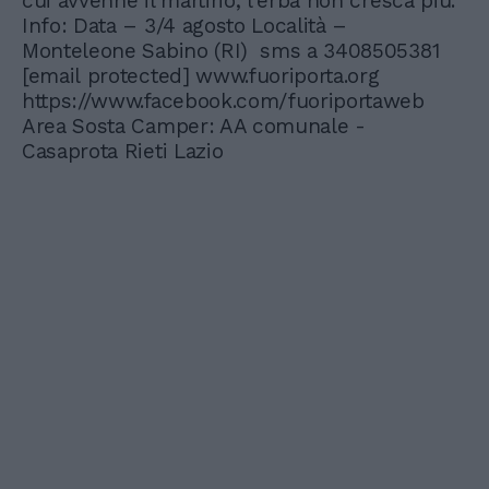
cui avvenne il martirio, l'erba non cresca più.
Info: Data – 3/4 agosto Località –
Monteleone Sabino (RI) sms a 3408505381
[email protected]
www.fuoriporta.org
https://www.facebook.com/fuoriportaweb
Area Sosta Camper: AA comunale -
Casaprota Rieti Lazio