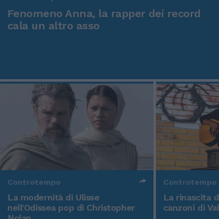
Fenomeno Anna, la rapper dei record
cala un altro asso
Controtempo
Controtempo
La modernità di Ulisse
La rinascita 
nell'Odissea pop di Christopher
canzoni di Va
Nolan