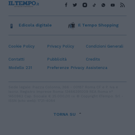
Edicola digitale
Il Tempo Shopping
Cookie Policy
Privacy Policy
Condizioni Generali
Contatti
Pubblicità
Credits
Modello 231
Preferenze Privacy
Assistenza
Sede legale: Piazza Colonna, 366 - 00187 Roma CF e P. Iva e
Iscriz. Registro Imprese Roma: 13486391009 REA Roma n°
1450962 Cap. Sociale € 25.000,00 i.v. © Copyright IlTempo. Srl -
ISSN (sito web): 1721-4084
TORNA SU