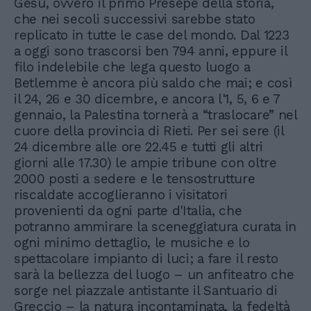
Gesù, ovvero il primo Presepe della storia,
che nei secoli successivi sarebbe stato
replicato in tutte le case del mondo. Dal 1223
a oggi sono trascorsi ben 794 anni, eppure il
filo indelebile che lega questo luogo a
Betlemme è ancora più saldo che mai; e così
il 24, 26 e 30 dicembre, e ancora l'1, 5, 6 e 7
gennaio, la Palestina tornerà a “traslocare” nel
cuore della provincia di Rieti. Per sei sere (il
24 dicembre alle ore 22.45 e tutti gli altri
giorni alle 17.30) le ampie tribune con oltre
2000 posti a sedere e le tensostrutture
riscaldate accoglieranno i visitatori
provenienti da ogni parte d'Italia, che
potranno ammirare la sceneggiatura curata in
ogni minimo dettaglio, le musiche e lo
spettacolare impianto di luci; a fare il resto
sarà la bellezza del luogo – un anfiteatro che
sorge nel piazzale antistante il Santuario di
Greccio – la natura incontaminata, la fedeltà