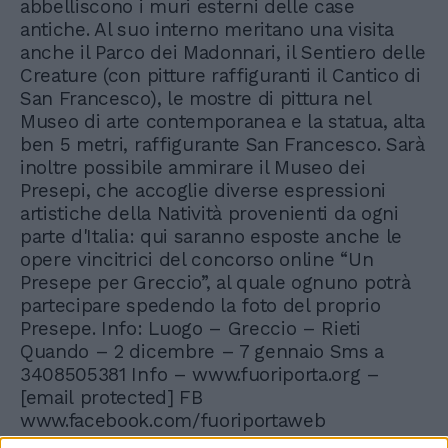
abbelliscono i muri esterni delle case
antiche. Al suo interno meritano una visita
anche il Parco dei Madonnari, il Sentiero delle
Creature (con pitture raffiguranti il Cantico di
San Francesco), le mostre di pittura nel
Museo di arte contemporanea e la statua, alta
ben 5 metri, raffigurante San Francesco. Sarà
inoltre possibile ammirare il Museo dei
Presepi, che accoglie diverse espressioni
artistiche della Natività provenienti da ogni
parte d'Italia: qui saranno esposte anche le
opere vincitrici del concorso online “Un
Presepe per Greccio”, al quale ognuno potrà
partecipare spedendo la foto del proprio
Presepe. Info: Luogo – Greccio – Rieti
Quando – 2 dicembre – 7 gennaio Sms a
3408505381 Info – www.fuoriporta.org –
[email protected]
FB
www.facebook.com/fuoriportaweb