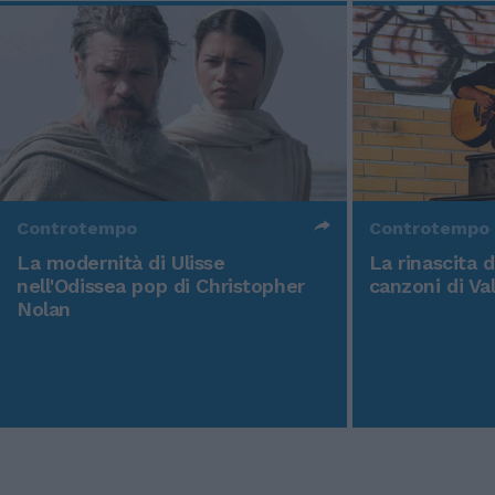
Controtempo
Controtempo
La modernità di Ulisse
La rinascita 
nell'Odissea pop di Christopher
canzoni di Va
Nolan