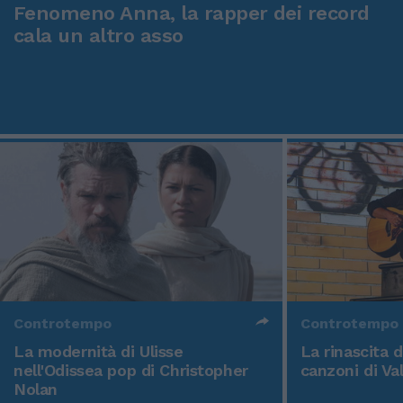
Fenomeno Anna, la rapper dei record
cala un altro asso
Controtempo
Controtempo
La modernità di Ulisse
La rinascita 
nell'Odissea pop di Christopher
canzoni di Va
Nolan