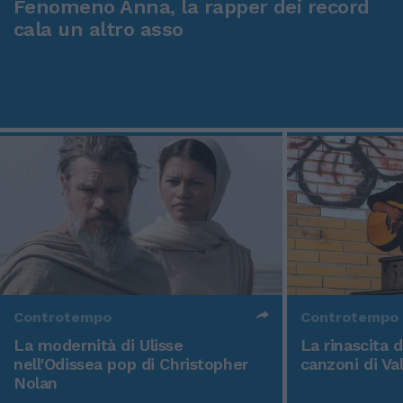
Fenomeno Anna, la rapper dei record
cala un altro asso
Controtempo
Controtempo
La modernità di Ulisse
La rinascita 
nell'Odissea pop di Christopher
canzoni di Va
Nolan