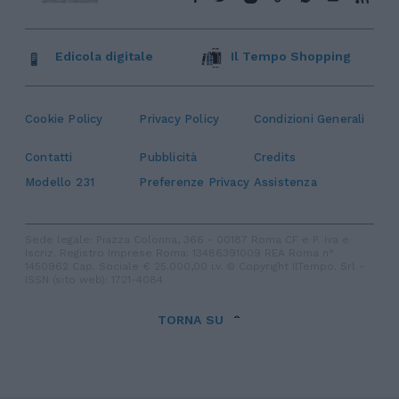
Edicola digitale
Il Tempo Shopping
Cookie Policy
Privacy Policy
Condizioni Generali
Contatti
Pubblicità
Credits
Modello 231
Preferenze Privacy
Assistenza
Sede legale: Piazza Colonna, 366 - 00187 Roma CF e P. Iva e
Iscriz. Registro Imprese Roma: 13486391009 REA Roma n°
1450962 Cap. Sociale € 25.000,00 i.v. © Copyright IlTempo. Srl -
ISSN (sito web): 1721-4084
TORNA SU