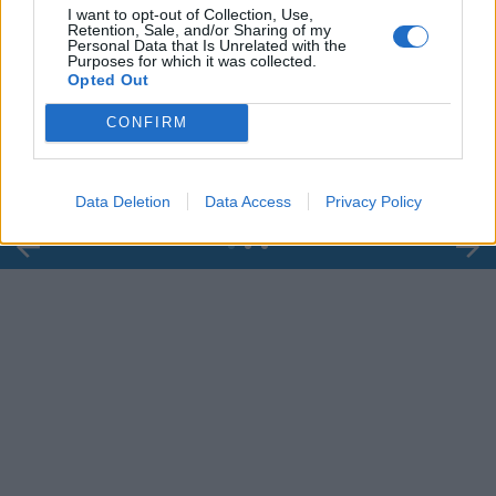
I want to opt-out of Collection, Use,
Retention, Sale, and/or Sharing of my
Personal Data that Is Unrelated with the
Purposes for which it was collected.
00:00
01:16
Opted Out
Leonardo Maria Del Vecchio dall'ex compagna
CONFIRM
in ospedale. Le dichiarazioni ai giornalisti
Data Deletion
Data Access
Privacy Policy