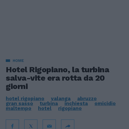
HOME
Hotel Rigopiano, la turbina
salva-vite era rotta da 20
giorni
hotel rigopiano
valanga
abruzzo
gran sasso
turbina
inchiesta
omicidio
maltempo
hotel
rigopiano