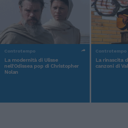
Controtempo
Controtempo
La modernità di Ulisse
La rinascita 
nell'Odissea pop di Christopher
canzoni di Va
Nolan