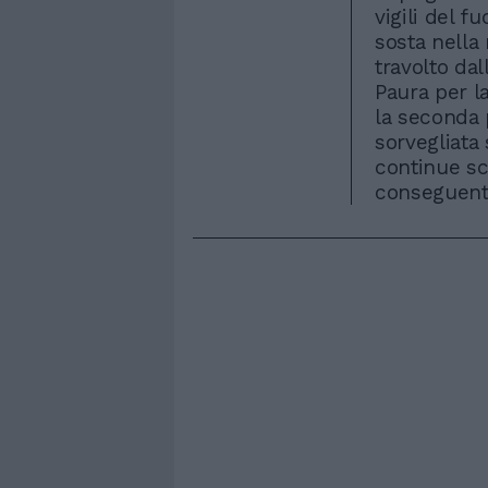
vigili del 
sosta nella 
travolto da
Paura per l
la seconda 
sorvegliata
continue s
conseguente,