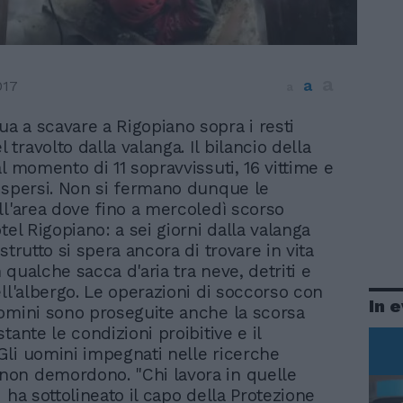
a
a
017
a
nua a scavare a Rigopiano sopra i resti
l travolto dalla valanga. Il bilancio della
l momento di 11 sopravvissuti, 16 vittime e
ispersi. Non si fermano dunque le
ll'area dove fino a mercoledì scorso
tel Rigopiano: a sei giorni dalla valanga
strutto si spera ancora di trovare in vita
qualche sacca d'aria tra neve, detriti e
ell'albergo. Le operazioni di soccorso con
In 
omini sono proseguite anche la scorsa
tante le condizioni proibitive e il
li uomini impegnati nelle ricerche
on demordono. "Chi lavora in quelle
 ha sottolineato il capo della Protezione