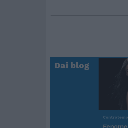
Dai blog
Controtem
Fenomen