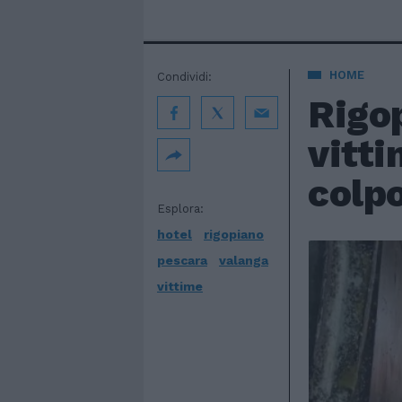
HOME
Condividi:
Rigop
vitti
colp
Esplora:
hotel
rigopiano
pescara
valanga
vittime