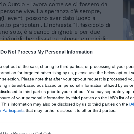
izio Curcio - lavora come se ci fossero da
persone vive. La speranza c'è sempre,
li eventi possono aver dato luogo a
olto particolari". L'inchiesta "Il fascicolo di
no solo, è a carico di ignoti e per due
ni giuridiche: disastro colposo e omicidio
poso". Lo ha detto Cristina Tedeschini,
Le
 aggiunto di Pescara, nel corso di una
-
Do Not Process My Personal Information
da
stampa in Procura in merito alla valanga
Rudy Giuliani a Come States?
Le
lto il resort. L'inchiesta "riguarda tutte le
to opt-out of the sale, sharing to third parties, or processing of your per
Trump, Meloni e la strategia
relative alla realizzazione di un albergo lì,
formation for targeted advertising by us, please use the below opt-out s
americana
r selection. Please note that after your opt-out request is processed y
izio, al tema della viabilità rispetto a
eing interest-based ads based on personal information utilized by us or
tura", ha spiegato il magistrato. I
disclosed to third parties prior to your opt-out. You may separately opt-
'ospedale di Pescara, dei superstiti
losure of your personal information by third parties on the IAB’s list of
Rigopiano, al momento restano ricoverate
. This information may also be disclosed by us to third parties on the
IA
: due bambini e un adulto. Edoardo Di
Participants
that may further disclose it to other third parties.
i, e Samuel Di Michelangelo, 7, i due
rovano in stanze separate. Edoardo ha un
giorenne, quindi sarà affidato a lui. Gli
l Data Processing Opt Outs