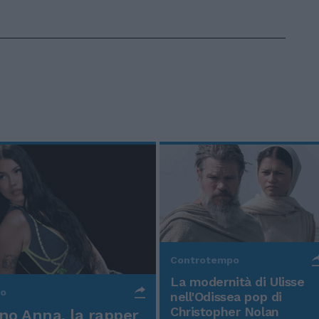
Controtempo
La modernità di Ulisse
po
nell'Odissea pop di
Christopher Nolan
o Anna, la rapper