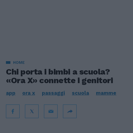
HOME
Chi porta i bimbi a scuola?
«Ora X» connette i genitori
app
ora x
passaggi
scuola
mamme