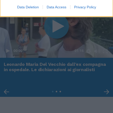
Data Deletion
Data Access
Privacy Policy
00:00
01:16
Leonardo Maria Del Vecchio dall'ex compagna
in ospedale. Le dichiarazioni ai giornalisti