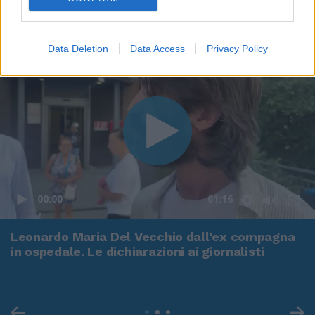
Data Deletion
Data Access
Privacy Policy
00:00
01:16
Leonardo Maria Del Vecchio dall'ex compagna
in ospedale. Le dichiarazioni ai giornalisti