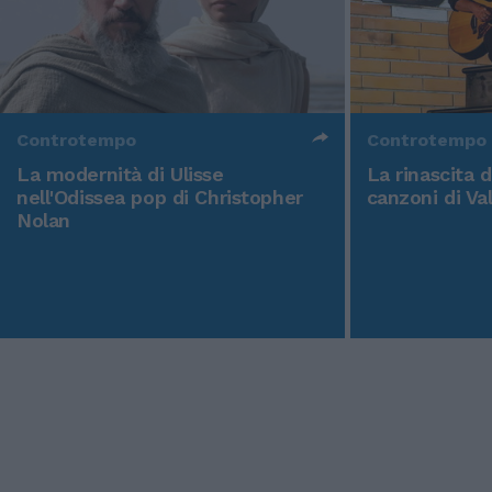
Controtempo
Controtempo
La modernità di Ulisse
La rinascita 
nell'Odissea pop di Christopher
canzoni di Va
Nolan