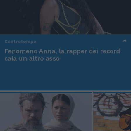
Controtempo
Fenomeno Anna, la rapper dei record
cala un altro asso