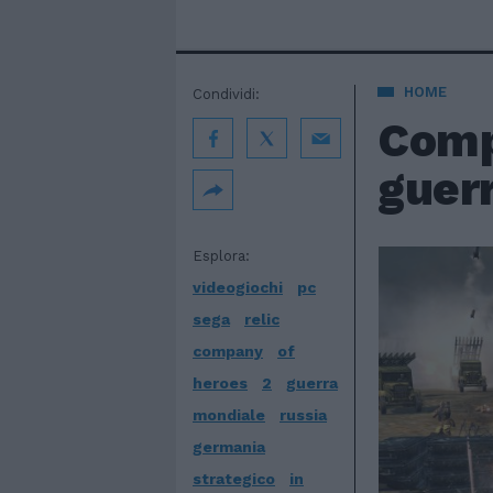
HOME
Condividi:
Compa
guer
Esplora:
videogiochi
pc
sega
relic
company
of
heroes
2
guerra
mondiale
russia
germania
strategico
in