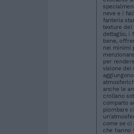
specialmen
neve e i fa
fanteria sta
texture del
dettaglio, i
bene, offre
nei minimi p
menzionare 
per rendere 
visione dei 
aggiungono 
atmosferic
anche le ani
crollano sot
comparto aud
piombare ch
un'atmosfer
come se ci s
che hanno f