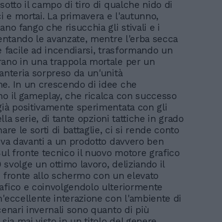
sotto il campo di tiro di qualche nido di
ci e mortai. La primavera e l'autunno,
ano fango che risucchia gli stivali e i
llentando le avanzate, mentre l'erba secca
 è facile ad incendiarsi, trasformando un
ano in una trappola mortale per un
fanteria sorpreso da un'unità
e. In un crescendo di idee che
no il gameplay, che ricalca con successo
già positivamente sperimentata con gli
della serie, di tante opzioni tattiche in grado
nare le sorti di battaglie, ci si rende conto
rova davanti a un prodotto davvero ben
Sul fronte tecnico il nuovo motore grafico
 svolge un ottimo lavoro, deliziando il
i fronte allo schermo con un elevato
afico e coinvolgendolo ulteriormente
n'eccellente interazione con l'ambiente di
cenari invernali sono quanto di più
 sia mai visto in un titolo del genere,