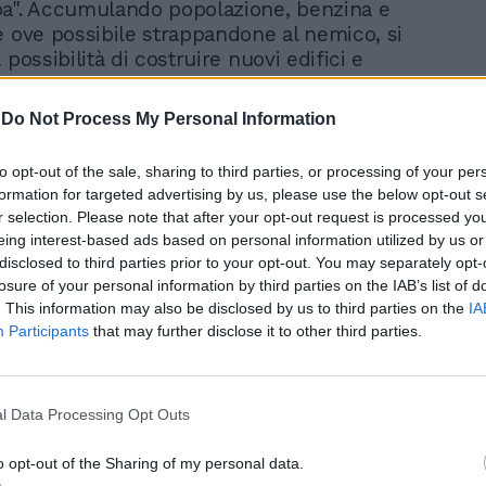
pa". Accumulando popolazione, benzina e
e ove possibile strappandone al nemico, si
 possibilità di costruire nuovi edifici e
chierare al fronte. La rigenerazione delle
rò, va sostenuta oculatamente con la
-
Do Not Process My Personal Information
 punti di controllo e la costruzione di
località strategiche da difendere a tutti i
to opt-out of the sale, sharing to third parties, or processing of your per
iuti, invece, sono legati alla spendita di
formation for targeted advertising by us, please use the below opt-out s
mando oppure, in modalità Theater of War,
r selection. Please note that after your opt-out request is processed y
di un determinato generale all'inizio della
eing interest-based ads based on personal information utilized by us or
zie ad essi, si potranno richiedere nel
disclosed to third parties prior to your opt-out. You may separately opt-
scontri, supporti di artiglieria pesante,
losure of your personal information by third parties on the IAB’s list of
ei o l'arrivo di rinforzi aerotrasportati in
. This information may also be disclosed by us to third parties on the
IA
olgere a proprio favore la fase decisiva di
Participants
that may further disclose it to other third parties.
ia. Quello che stupisce in Company of
rò, è il realismo delle situazioni anche in
ndizioni climatiche, in Russia infatti si
l Data Processing Opt Outs
olti modi e non necessariamente a causa
emico. Durante le missioni, proseguendo
o opt-out of the Sharing of my personal data.
 storia che porta a Berlino, ci si dovrà