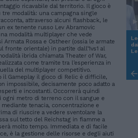
ntaggio ricavabile dal territorio. Il gioco è
u tre modalità: una campagna single
racconta, attraverso alcuni flashback, le
un ex tenente russo Lev Abramovic
una modalità multiplayer che vede
Le
si Armata Rossa e Ostheer (ossia le armate
da
 fronte orientale) in partite dall'1vs1 al
Rudy Giuliani a Come States?
Le
odalità ibrida chiamata Theater of War,
Trump, Meloni e la strategia
americana
ealizzata come tramite tra l'esperienza in
quella del multiplayer competitivo.
l Gameplay il gioco di Relic è difficile,
n impossibile, decisamente poco adatto a
esperti e incostanti. Occorrerà quindi
 ogni metro di terreno con il sangue e
ia mediante tenacia, concentrazione e
rima di riuscire a vedere sventolare la
ssa sul tetto del Reichstag in fiamme a
serà molto tempo. Immediata e di facile
ece, è la gestione delle risorse e degli aiuti