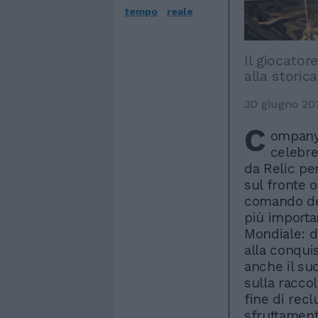
tempo
reale
Il giocator
alla storic
30 giugno 20
C
ompany 
celebre
da Relic per
sul fronte o
comando del
più importa
Mondiale: da
alla conqui
anche il su
sulla raccol
fine di rec
sfruttament