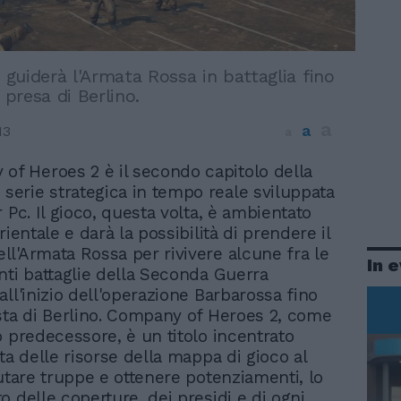
e guiderà l'Armata Rossa in battaglia fino
a presa di Berlino.
a
a
13
a
of Heroes 2 è il secondo capitolo della
 serie strategica in tempo reale sviluppata
 Pc. Il gioco, questa volta, è ambientato
rientale e darà la possibilità di prendere il
l'Armata Rossa per rivivere alcune fra le
In 
nti battaglie della Seconda Guerra
ll'inizio dell'operazione Barbarossa fino
sta di Berlino. Company of Heroes 2, come
o predecessore, è un titolo incentrato
ta delle risorse della mappa di gioco al
lutare truppe e ottenere potenziamenti, lo
o delle coperture, dei presidi e di ogni