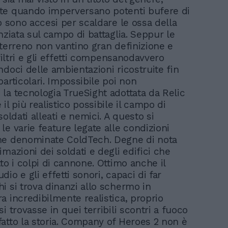
te quando imperversano potenti bufere di
lò sono accesi per scaldare le ossa della
nziata sul campo di battaglia. Seppur le
 terreno non vantino gran definizione e
 filtri e gli effetti compensanodavvero
ndoci delle ambientazioni ricostruite fin
articolari. Impossibile poi non
la tecnologia TrueSight adottata da Relic
il più realistico possibile il campo di
soldati alleati e nemici. A questo si
le varie feature legate alle condizioni
he denominate ColdTech. Degne di nota
mazioni dei soldati e degli edifici che
to i colpi di cannone. Ottimo anche il
io e gli effetti sonori, capaci di far
i si trova dinanzi allo schermo in
a incredibilmente realistica, proprio
i trovasse in quei terribili scontri a fuoco
atto la storia. Company of Heroes 2 non è