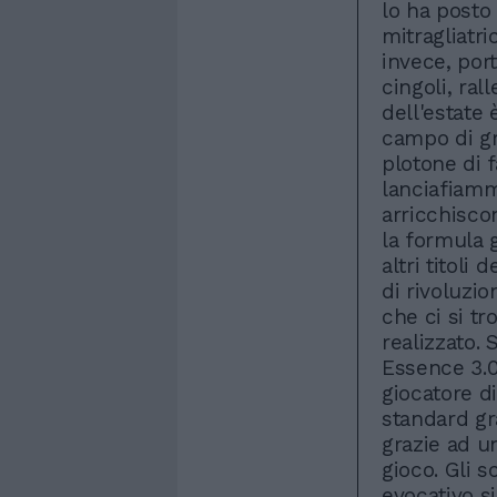
lo ha posto 
mitragliatri
invece, port
cingoli, ra
dell'estate
campo di gr
plotone di 
lanciafiamm
arricchisco
la formula 
altri titoli 
di rivoluzio
che ci si t
realizzato. 
Essence 3.0
giocatore d
standard gr
grazie ad u
gioco. Gli s
evocativo si