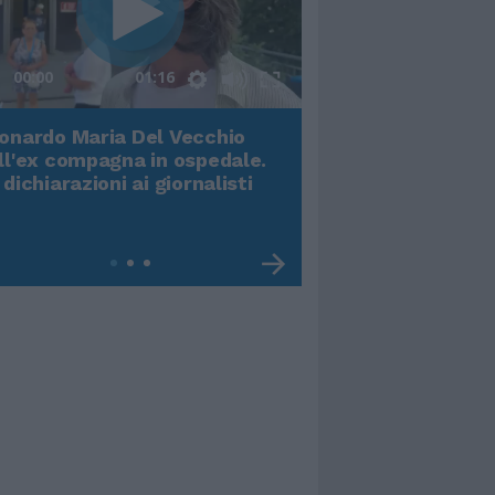
00:00
01:16
onardo Maria Del Vecchio
Terremoto, viene g
ll'ex compagna in ospedale.
video impressiona
 dichiarazioni ai giornalisti