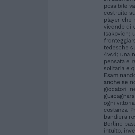
possibile va
costruito s
player che 
vicende di 
Isakovich; 
fronteggiar
tedesche sul
4vs4; una m
pensata e r
solitaria e 
Esaminando i
anche se no
giocatori in
guadagnarsi
ogni vittor
costanza. P
bandiera ro
Berlino pas
intuito, inv