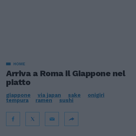
HOME
Arriva a Roma il Giappone nel
piatto
giappone
via japan
sake
onigiri
tempura
ramen
sushi