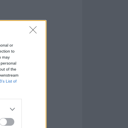
sonal or
ection to
ou may
 personal
out of the
 downstream
B’s List of