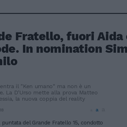
e Fratello, fuori Aida 
ode. In nomination Si
ilo
 entra il "Ken umano" ma non è un
e. La D'Urso mette alla prova Matteo
lessia, la nuova coppia del reality
a
a
18
a