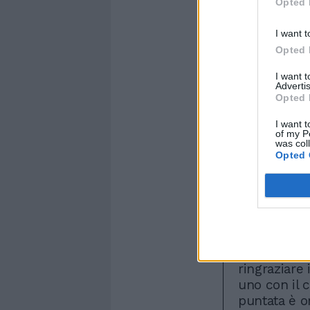
Opted 
I want t
Opted 
I want 
Advertis
Opted 
I want t
of my P
was col
Opted 