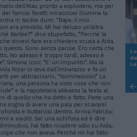
Le
da
Rudy Giuliani a Come States?
Le
Trump, Meloni e la strategia
americana