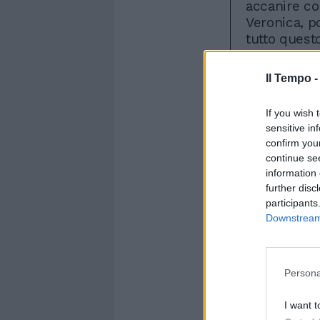
Il Tempo 
If you wish 
sensitive in
confirm you
continue se
information 
further disc
participants
Downstream 
Persona
I want t