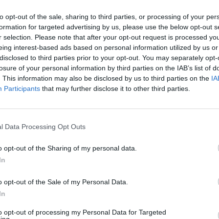
oro due gemelli. Alberto ha fatto il suo
 Circolo alle 20.30 sorridente e affabile
to opt-out of the sale, sharing to third parties, or processing of your per
accolto dall'inno monegasco, a seguire
formation for targeted advertising by us, please use the below opt-out s
ameli. Cinquecento ospiti selezionati tra
r selection. Please note that after your opt-out request is processed y
colo e amici Vip, accolti dal presidente
eing interest-based ads based on personal information utilized by us or
eziano e dal vice presidente Stefano
disclosed to third parties prior to your opt-out. You may separately opt-
Le
losure of your personal information by third parties on the IAB’s list of
hanno atteso ai bordi della piscina l'arrivo
da
Rudy Giuliani a Come States?
. This information may also be disclosed by us to third parties on the
IA
Le
 al dinner di gala, organizzato dal
Trump, Meloni e la strategia
Participants
that may further disclose it to other third parties.
 alla ristorazione Alessandro Ciampini.
americana
e il presidente del CONI Giovanni Malagò e
oni. Tra i tavoli, Michele Placido con la
derica Vicenti. Grande sicurezza per
l Data Processing Opt Outs
 principe, con il tratto di strada adiacente al
so dai vigili e parking vietato tutt'intorno.
o opt-out of the Sharing of my personal data.
 la serata la musica live di Demo Morselli
In
rchestra. A sorpresa sul palco si è esibito
eo Minghi. C'è stato anche un omaggio
o opt-out of the Sale of my Personal Data.
 maestro Armando Trovajoli, già socio del
In
In mattinata, alle 10, sempre per i
to opt-out of processing my Personal Data for Targeted
nti dei 100 anni, si è disputata la "Coppa