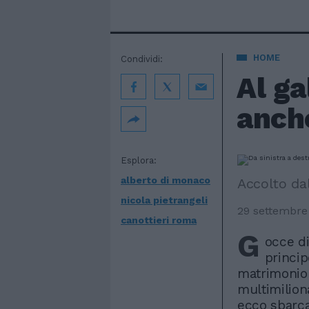
HOME
Condividi:
Al ga
anch
Esplora:
alberto di monaco
Accolto dal
nicola pietrangeli
29 settembre
canottieri roma
G
occe di
princip
matrimonio 
multimilion
ecco sbarcar