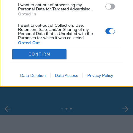
I want to opt-out of processing my
Personal Data for Targeted Advertising.
Opted In
I want to opt-out of Collection, Use,
Retention, Sale, and/or Sharing of my
Personal Data that Is Unrelated with the
Purposes for which it was collected.
Opted Out
CONFIRM
00:00
01:16
Data Deletion
Data Access
Privacy Policy
Leonardo Maria Del Vecchio dall'ex compagna
in ospedale. Le dichiarazioni ai giornalisti