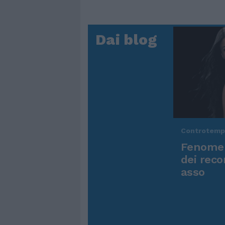
Dai blog
Controtem
Fenomen
dei reco
asso