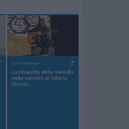
Controtempo
La rinascita della melodia
nelle canzoni di Valerio
Piccolo