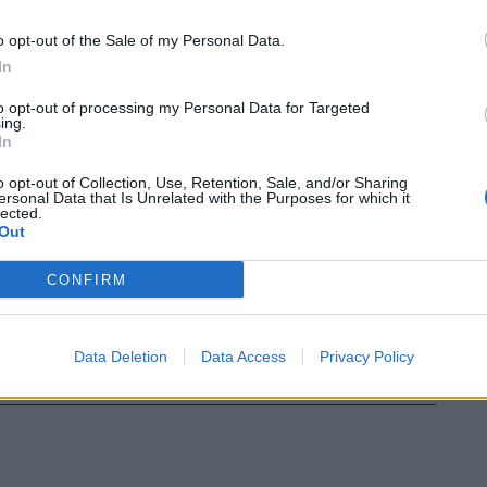
opez Y Royo, Duca di Taurisano. Cena a
ufo bianco innaffiata da Santero.
o opt-out of the Sale of my Personal Data.
In
Le
to opt-out of processing my Personal Data for Targeted
da
ing.
Rudy Giuliani a Come States?
Le
In
Trump, Meloni e la strategia
americana
o opt-out of Collection, Use, Retention, Sale, and/or Sharing
ersonal Data that Is Unrelated with the Purposes for which it
lected.
Out
CONFIRM
Data Deletion
Data Access
Privacy Policy