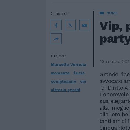
HOME
Condividi:
Vip, 
party
Esplora:
13 marzo 201
Marcello Vernola
avvocato
festa
Grande rice
avvocato am
compleanno
vip
di Diritto 
vittorio sgarbi
L'onorevole
sua elegant
alla moglie
alla loro be
tanti amici 
cinquantott