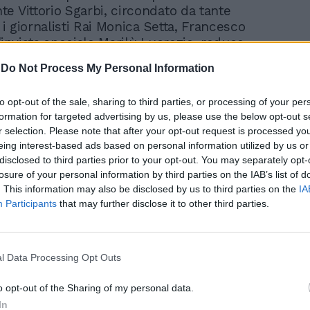
e Vittorio Sgarbi, circondato da tante
, i giornalisti Rai Monica Setta, Francesco
'inviata speciale Marilù Lucrezio, reduce
la, nonché il direttore di Telenorba Enzo
-
Do Not Process My Personal Information
i di origine pugliese come il padrone di
ovani deputati Francesca Gerardi, Elena
to opt-out of the sale, sharing to third parties, or processing of your per
uro Dattis e Dario Damiani. Tante anche le
formation for targeted advertising by us, please use the below opt-out s
e di Benedetta Pezzella Vernola, tra cui
r selection. Please note that after your opt-out request is processed y
tucci con il marito Vincenzo, Flavia
eing interest-based ads based on personal information utilized by us or
ara Giordano, Daniela Jacorossi, Fanny
disclosed to third parties prior to your opt-out. You may separately opt-
e l'onorevole Marco Rizzo è sopraggiunto
losure of your personal information by third parties on the IAB’s list of
In 
egalando il suo ultimo libro “URSS a 100
. This information may also be disclosed by us to third parties on the
IA
ivoluzione sovietica”, di cui l'ex collega
Participants
that may further disclose it to other third parties.
do Antoniozzi ha discusso
amente durante tutta la serata. Non sono
onenti importanti della nobiltà come i
l Data Processing Opt Outs
rizia e Giuliano Dentice di Frasso, nel cui
 è recentemente tenuta una bellissima
o opt-out of the Sharing of my personal data.
schera, con il cugino del festeggiato
In