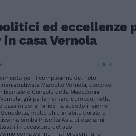
politici ed eccellenze p
 in casa Vernola
a
a
9
a
vimento per il compleanno del noto
ministrativista Marcello Vernola, docente
Ambientale e Console della Macedonia.
 Vernola, già parlamentare europeo, nella
e casa in zona Parioli ha accolto insieme
 Benedetta, molto chic in abito dorato e
llissima bimba Priscilla Asia di due anni
illustri in occasione del suo
esimo compleanno. Tra i presenti uno