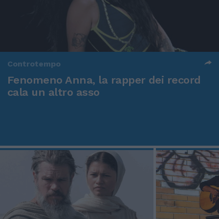
Controtempo
Fenomeno Anna, la rapper dei record
cala un altro asso