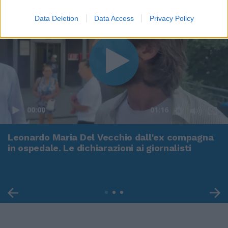
Data Deletion
Data Access
Privacy Policy
00:00
01:16
Leonardo Maria Del Vecchio dall'ex compagna
in ospedale. Le dichiarazioni ai giornalisti