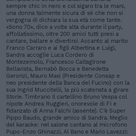
sempre chic in nero e col sigaro tra le mani,
una donna talmente sicura di sé che non si
vergogna di dichiara la sua età come tante.
«Sono 70», dice a volte alta durante il party,
affollatissimo, oltre 200 amici tutti presi a
cantare, ballare e divertirsi. Accanto al marito
Franco Carraro e ai figli Albertina e Luigi,
Sandra accoglie Luca Cordero di
Montezemolo, Francesco Caltagirone
Bellavista, Bernabò Bocca e Benedetta
Geronzi, Mauro Masi (Presidente Consap e
neo presidente della Banca del Fucino) con la
sua Ingrid Muccitelli, la più scatenata a girare
Storie. Timbrano il cartellino Bruno Vespa col
nipote Andrea Ruggieri, onorevole di FI e
fidanzato di Anna Falchi (assente). C'è Super
Pippo Baudo, grande amico di Sandra. Meglio
del karaoke: nel salone cantano al microfono
Pupo-Enzo Ghinazzi, Al Bano e Mario Lavezzi: