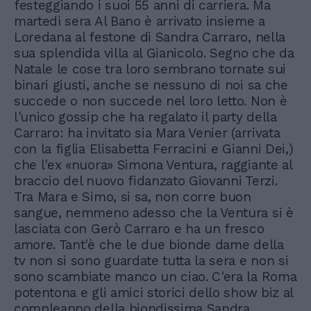
festeggiando i suoi 55 anni di carriera. Ma
martedì sera Al Bano è arrivato insieme a
Loredana al festone di Sandra Carraro, nella
sua splendida villa al Gianicolo. Segno che da
Natale le cose tra loro sembrano tornate sui
binari giusti, anche se nessuno di noi sa che
succede o non succede nel loro letto. Non è
l'unico gossip che ha regalato il party della
Carraro: ha invitato sia Mara Venier (arrivata
con la figlia Elisabetta Ferracini e Gianni Dei,)
che l'ex «nuora» Simona Ventura, raggiante al
braccio del nuovo fidanzato Giovanni Terzi.
Tra Mara e Simo, si sa, non corre buon
sangue, nemmeno adesso che la Ventura si è
lasciata con Gerò Carraro e ha un fresco
amore. Tant'è che le due bionde dame della
tv non si sono guardate tutta la sera e non si
sono scambiate manco un ciao. C'era la Roma
potentona e gli amici storici dello show biz al
compleanno della biondissima Sandra,