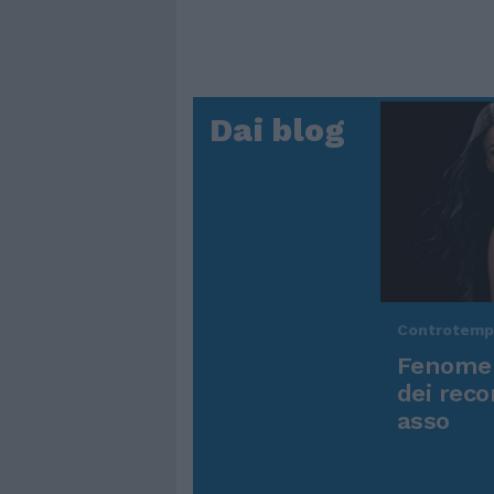
Dai blog
Controtem
Fenomen
dei reco
asso