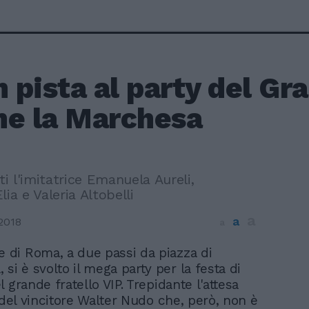
n pista al party del Gr
ne la Marchesa
iti l'imitatrice Emanuela Aureli,
lia e Valeria Altobelli
a
a
2018
a
e di Roma, a due passi da piazza di
 si è svolto il mega party per la festa di
 grande fratello VIP. Trepidante l'attesa
o del vincitore Walter Nudo che, però, non è