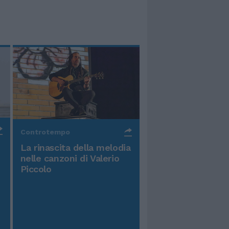
Controtempo
La rinascita della melodia
nelle canzoni di Valerio
Piccolo