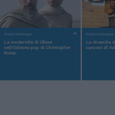
Controtempo
Controtempo
La modernità di Ulisse
La rinascita 
nell'Odissea pop di Christopher
canzoni di Va
Nolan