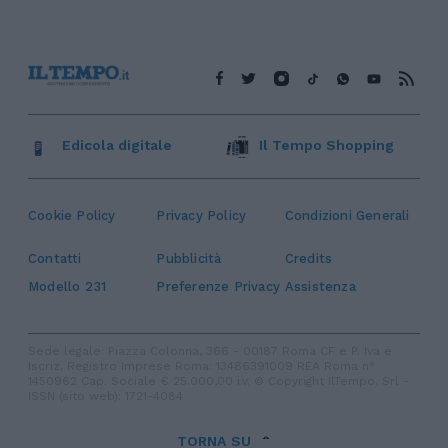
Edicola digitale
Il Tempo Shopping
Cookie Policy
Privacy Policy
Condizioni Generali
Contatti
Pubblicità
Credits
Modello 231
Preferenze Privacy
Assistenza
Sede legale: Piazza Colonna, 366 - 00187 Roma CF e P. Iva e
Iscriz. Registro Imprese Roma: 13486391009 REA Roma n°
1450962 Cap. Sociale € 25.000,00 i.v. © Copyright IlTempo. Srl -
ISSN (sito web): 1721-4084
TORNA SU