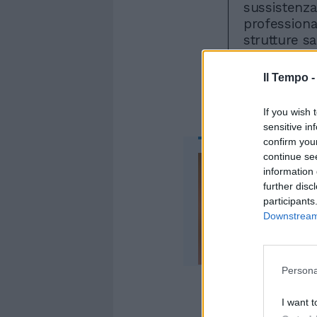
sussistenza 
professional
strutture sa
previsti a t
Il Tempo 
If you wish 
sensitive in
confirm you
continue se
information 
further disc
participants
Downstream 
Persona
I want t