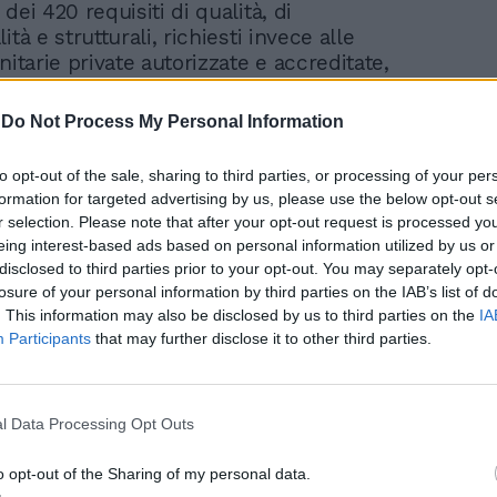
dei 420 requisiti di qualità, di
ità e strutturali, richiesti invece alle
nitarie private autorizzate e accreditate,
utela e garanzia della salute dei cittadini».
-
Do Not Process My Personal Information
to opt-out of the sale, sharing to third parties, or processing of your per
formation for targeted advertising by us, please use the below opt-out s
r selection. Please note that after your opt-out request is processed y
eing interest-based ads based on personal information utilized by us or
Uap alza la voce per
disclosed to third parties prior to your opt-out. You may separately opt-
“servizi in favore del
losure of your personal information by third parties on the IAB’s list of
cittadino, contro ogni
. This information may also be disclosed by us to third parties on the
IA
discriminazione”
Participants
that may further disclose it to other third parties.
l Data Processing Opt Outs
o opt-out of the Sharing of my personal data.