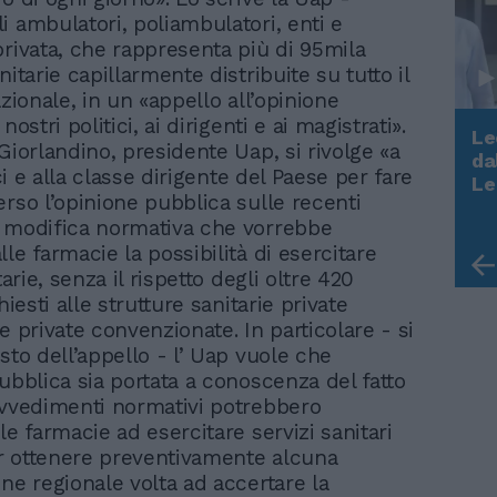
i ambulatori, poliambulatori, enti e
privata, che rappresenta più di 95mila
nitarie capillarmente distribuite su tutto il
azionale, in un «appello all’opinione
nostri politici, ai dirigenti e ai magistrati».
Le
Giorlandino, presidente Uap, si rivolge «a
da
tici e alla classe dirigente del Paese per fare
Rudy Giuliani a Come States?
Le
Trump, Meloni e la strategia
erso l’opinione pubblica sulle recenti
americana
 modifica normativa che vorrebbe
le farmacie la possibilità di esercitare
tarie, senza il rispetto degli oltre 420
chiesti alle strutture sanitarie private
e private convenzionate. In particolare - si
sto dell’appello - l’ Uap vuole che
pubblica sia portata a conoscenza del fatto
ovvedimenti normativi potrebbero
le farmacie ad esercitare servizi sanitari
r ottenere preventivamente alcuna
one regionale volta ad accertare la