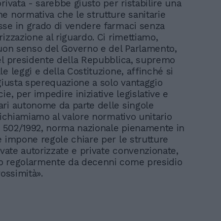
rivata - sarebbe giusto per ristabilire una
e normativa che le strutture sanitarie
se in grado di vendere farmaci senza
izzazione al riguardo. Ci rimettiamo,
buon senso del Governo e del Parlamento,
el presidente della Repubblica, supremo
e leggi e della Costituzione, affinché si
ngiusta sperequazione a solo vantaggio
ie, per impedire iniziative legislative e
ri autonome da parte delle singole
richiamiamo al valore normativo unitario
n. 502/1992, norma nazionale pienamente in
e impone regole chiare per le strutture
ivate autorizzate e private convenzionate,
o regolarmente da decenni come presidio
rossimità».