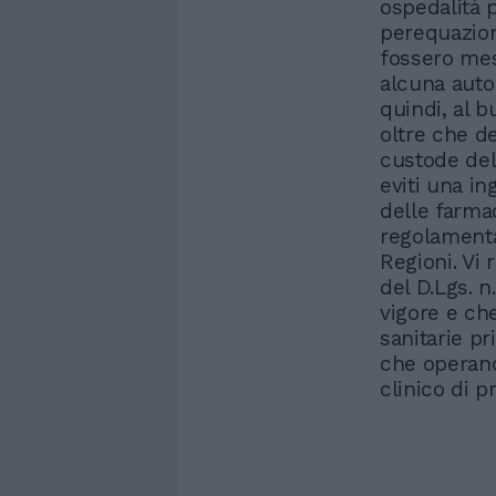
ospedalità p
perequazion
fossero mes
alcuna autor
quindi, al 
oltre che d
custode dell
eviti una i
delle farmac
regolamenta
Regioni. Vi 
del D.Lgs. 
vigore e ch
sanitarie pr
che operan
clinico di p