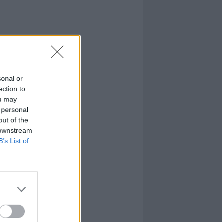
sonal or
ection to
ou may
 personal
out of the
 downstream
B’s List of