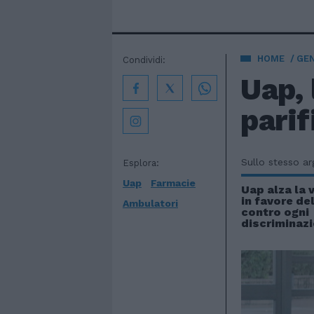
HOME
GE
Condividi:
Uap, 
parif
Sullo stesso a
Esplora:
Uap
Farmacie
Uap alza la 
in favore del
Ambulatori
contro ogni
discriminaz