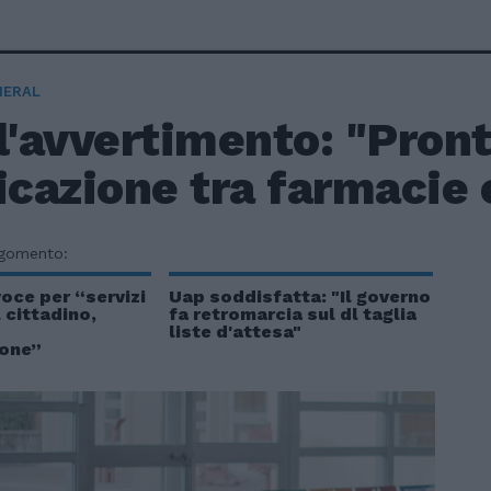
NERAL
l'avvertimento: "Pronti
icazione tra farmacie
rgomento:
voce per “servizi
Uap soddisfatta: "Il governo
 cittadino,
fa retromarcia sul dl taglia
liste d'attesa"
ione”