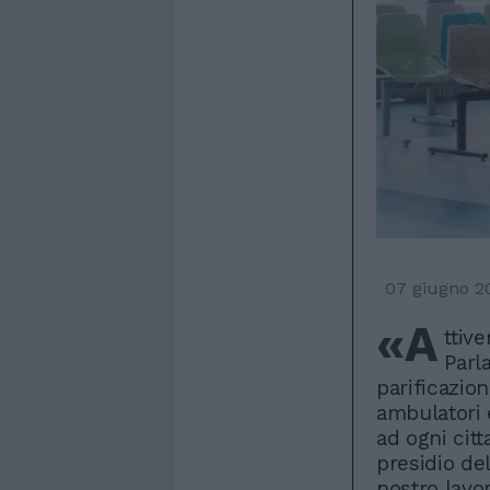
07 giugno 2
«A
ttive
Parl
parificazion
ambulatori 
ad ogni cit
presidio del
nostro lavor