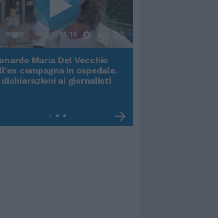
00:00
01:16
onardo Maria Del Vecchio
Terremoto, viene g
ll'ex compagna in ospedale.
video impressiona
 dichiarazioni ai giornalisti