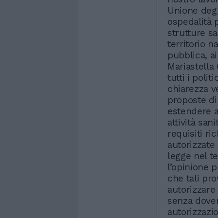
Unione degl
ospedalità 
strutture sa
territorio n
pubblica, ai 
Mariastella 
tutti i poli
chiarezza v
proposte di
estendere al
attività sani
requisiti ri
autorizzate 
legge nel te
l’opinione 
che tali pr
autorizzare 
senza dove
autorizzazi