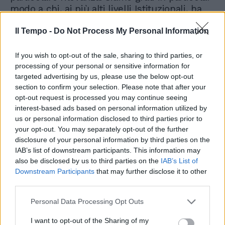
modo a chi, ai più alti livelli Istituzionali, ha
colto con la consueta saggezza e cultura
giuridica, la palese violazione che il dl
Il Tempo -
Do Not Process My Personal Information
avrebbe arrecato delle regole costituzionali
della parità di trattamento, del diritto alla
If you wish to opt-out of the sale, sharing to third parties, or
salute e della funzione della decretazione
processing of your personal or sensitive information for
targeted advertising by us, please use the below opt-out
d'urgenza".
section to confirm your selection. Please note that after your
opt-out request is processed you may continue seeing
"La nostra battaglia, alla quale forse all'inizio
interest-based ads based on personal information utilized by
credevano in pochi, - conclude Giorlandino -
us or personal information disclosed to third parties prior to
si è rivelata giusta nei contenuti, nei metodi e
your opt-out. You may separately opt-out of the further
nelle argomentazioni e, alla fine, ha prevalso
disclosure of your personal information by third parties on the
rispetto allo spirito elitario che, solo a
IAB’s list of downstream participants. This information may
vantaggio di una lobby ben rappresentata da
also be disclosed by us to third parties on the
IAB’s List of
un palese conflitto di interessi in seno al
Downstream Participants
that may further disclose it to other
third parties.
Governo, avrebbe messo in ginocchio un
settore trainante della economia nazionale e,
Personal Data Processing Opt Outs
cosa ben peggiore, avrebbe causato
gravissimi danni alla salute dei cittadini. Tutto
I want to opt-out of the Sharing of my