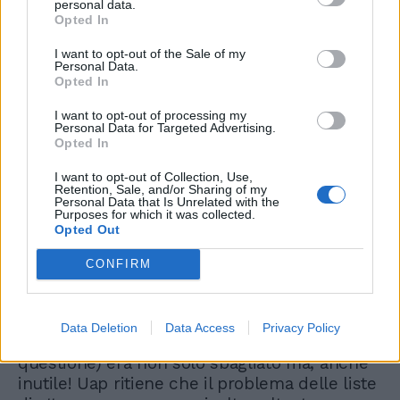
personal data.
ciò ci dà la forza per continuare nel nostro
Opted In
lavoro e nei nostri progetti forti, come siamo
sempre stati, della correttezza delle nostre
I want to opt-out of the Sale of my
Personal Data.
idee ma anche della consapevolezza che il
Opted In
nostro è un Paese serio dove buon senso e
rispetto del diritto il più delle volte
I want to opt-out of processing my
Personal Data for Targeted Advertising.
prevalgono rispetto all'arroganza del potere
Opted In
ed agli interessi di pochi".
I want to opt-out of Collection, Use,
Retention, Sale, and/or Sharing of my
Personal Data that Is Unrelated with the
Purposes for which it was collected.
Opted Out
Dalla presidente Uap arriva poi 'un'ultima
chiosa: il governo, quando ha presentato
CONFIRM
questo dl, ora ritirato, ha molto insistito sulla
necessità di agire per l'abbattimento delle
liste di attesa.
Data Deletion
Data Access
Privacy Policy
Ovviamente il metodo scelto (il dl in
questione) era non solo sbagliato ma, anche
inutile! Uap ritiene che il problema delle liste