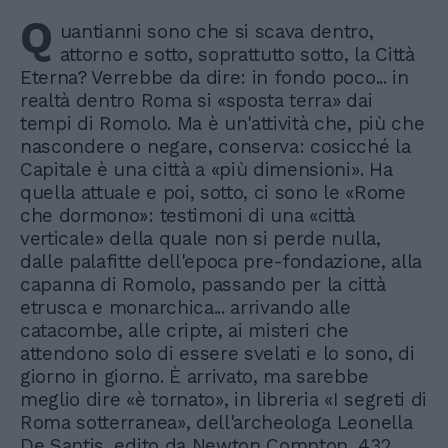
Q
uantianni sono che si scava dentro,
attorno e sotto, soprattutto sotto, la Città
Eterna? Verrebbe da dire: in fondo poco... in
realtà dentro Roma si «sposta terra» dai
tempi di Romolo. Ma è un'attività che, più che
nascondere o negare, conserva: cosicché la
Capitale è una città a «più dimensioni». Ha
quella attuale e poi, sotto, ci sono le «Rome
che dormono»: testimoni di una «città
verticale» della quale non si perde nulla,
dalle palafitte dell'epoca pre-fondazione, alla
capanna di Romolo, passando per la città
etrusca e monarchica... arrivando alle
catacombe, alle cripte, ai misteri che
attendono solo di essere svelati e lo sono, di
giorno in giorno. È arrivato, ma sarebbe
meglio dire «è tornato», in libreria «I segreti di
Roma sotterranea», dell'archeologa Leonella
De Santis, edito da Newton Compton, 432