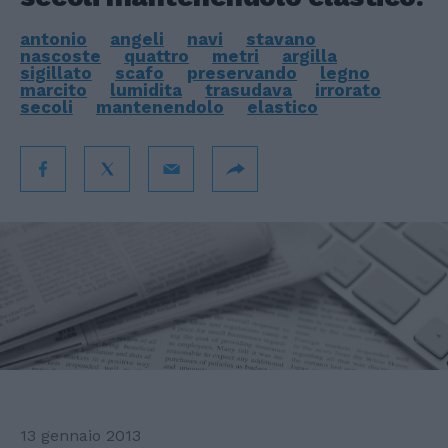
antonio
angeli
navi
stavano
nascoste
quattro
metri
argilla
sigillato
scafo
preservando
legno
marcito
lumidita
trasudava
irrorato
secoli
mantenendolo
elastico
13 gennaio 2013