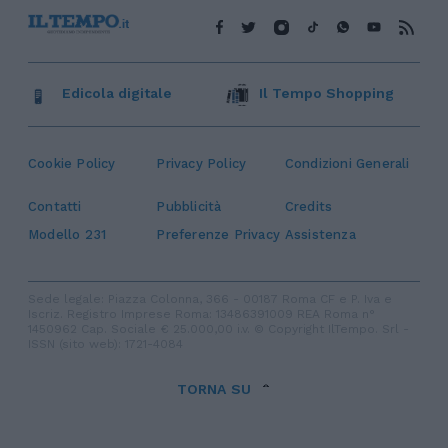
Edicola digitale
Il Tempo Shopping
Cookie Policy
Privacy Policy
Condizioni Generali
Contatti
Pubblicità
Credits
Modello 231
Preferenze Privacy
Assistenza
Sede legale: Piazza Colonna, 366 - 00187 Roma CF e P. Iva e
Iscriz. Registro Imprese Roma: 13486391009 REA Roma n°
1450962 Cap. Sociale € 25.000,00 i.v. © Copyright IlTempo. Srl -
ISSN (sito web): 1721-4084
TORNA SU