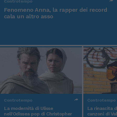
Controtempo
Fenomeno Anna, la rapper dei record
cala un altro asso
Controtempo
Controtempo
La modernità di Ulisse
La rinascita 
nell'Odissea pop di Christopher
canzoni di Va