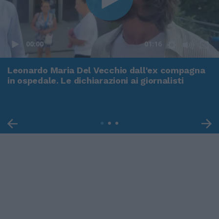
00:00
01:16
Leonardo Maria Del Vecchio dall'ex compagna
in ospedale. Le dichiarazioni ai giornalisti