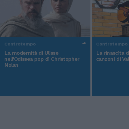
Controtempo
Controtempo
La modernità di Ulisse
La rinascita 
nell'Odissea pop di Christopher
canzoni di Va
Nolan