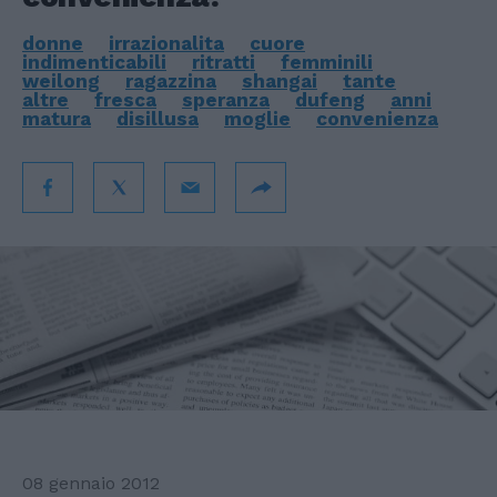
donne
irrazionalita
cuore
indimenticabili
ritratti
femminili
weilong
ragazzina
shangai
tante
altre
fresca
speranza
dufeng
anni
matura
disillusa
moglie
convenienza
08 gennaio 2012