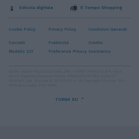
Edicola digitale
Il Tempo Shopping
Cookie Policy
Privacy Policy
Condizioni Generali
Contatti
Pubblicità
Credits
Modello 231
Preferenze Privacy
Assistenza
Sede legale: Piazza Colonna, 366 - 00187 Roma CF e P. Iva e
Iscriz. Registro Imprese Roma: 13486391009 REA Roma n°
1450962 Cap. Sociale € 25.000,00 i.v. © Copyright IlTempo. Srl -
ISSN (sito web): 1721-4084
TORNA SU