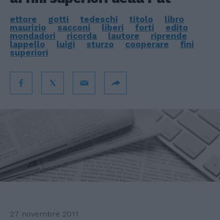
ettore
gotti
tedeschi
titolo
libro
maurizio
sacconi
liberi
forti
edito
mondadori
ricorda
lautore
riprende
lappello
luigi
sturzo
cooperare
fini
superiori
27 novembre 2011