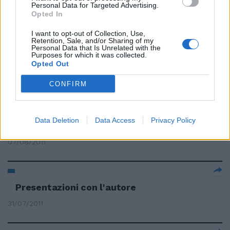
Arrestato l'autore di Barbara
Personal Data for Targeted Advertising.
Opted In
21/08/2011
I want to opt-out of Collection, Use,
Retention, Sale, and/or Sharing of my
Personal Data that Is Unrelated with the
Purposes for which it was collected.
Presentazioni con l'autore
Opted Out
14/08/2011
CONFIRM
Data Deletion
Data Access
Privacy Policy
Presentazioni con l'autore
07/08/2011
Presentazioni con l'autore
31/07/2011