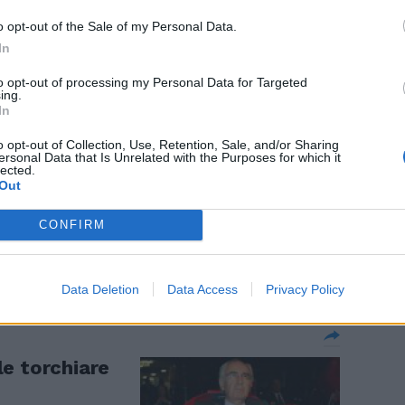
o opt-out of the Sale of my Personal Data.
ssistenzialismo
In
to opt-out of processing my Personal Data for Targeted
ing.
In
Il titolo del
o opt-out of Collection, Use, Retention, Sale, and/or Sharing
ersonal Data that Is Unrelated with the Purposes for which it
Ai liberi e
lected.
Out
ri, ci ricorda
o (ai liberi e
CONFIRM
zo a cooperare
t
Data Deletion
Data Access
Privacy Policy
e torchiare