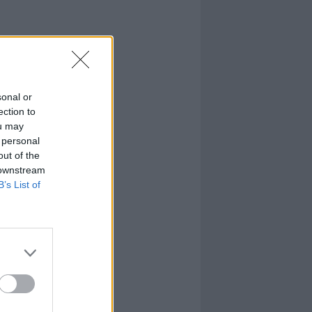
sonal or
ection to
ou may
 personal
out of the
 downstream
B’s List of