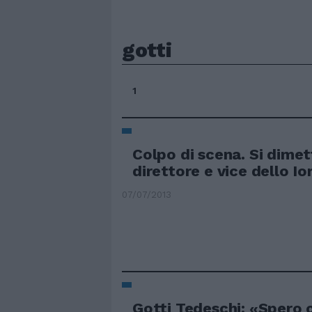
gotti
1
Colpo di scena. Si dime
direttore e vice dello Io
07/07/2013
Gotti Tedeschi: «Spero c