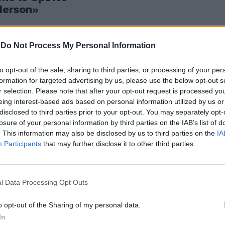
derson»
-
Do Not Process My Personal Information
e e il Cda
to opt-out of the sale, sharing to third parties, or processing of your per
formation for targeted advertising by us, please use the below opt-out s
Gotti Tedeschi
r selection. Please note that after your opt-out request is processed y
eing interest-based ads based on personal information utilized by us or
disclosed to third parties prior to your opt-out. You may separately opt-
losure of your personal information by third parties on the IAB’s list of
. This information may also be disclosed by us to third parties on the
IA
Participants
that may further disclose it to other third parties.
 giro della
hi si è
ll'Istituto
(Ior).
l Data Processing Opt Outs
o opt-out of the Sharing of my personal data.
In