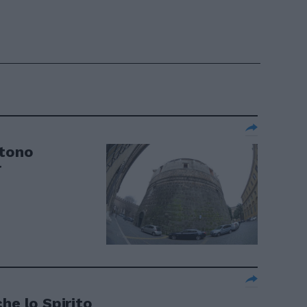
ttono
r
he lo Spirito