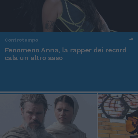
Controtempo
Fenomeno Anna, la rapper dei record
cala un altro asso