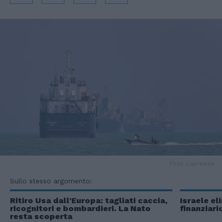
Foto: Lapresse
Sullo stesso argomento:
Ritiro Usa dall'Europa: tagliati caccia,
Israele el
ricognitori e bombardieri. La Nato
finanziari
resta scoperta