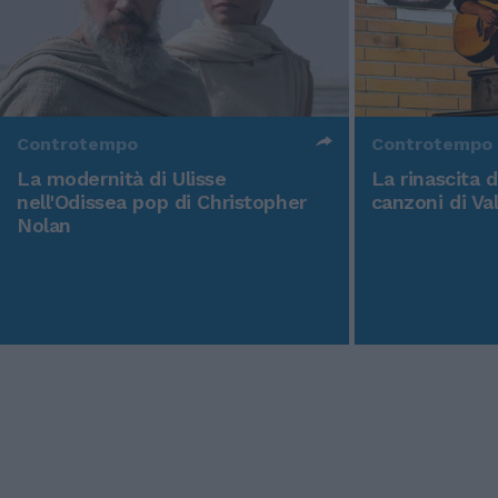
Controtempo
Controtempo
La modernità di Ulisse
La rinascita 
nell'Odissea pop di Christopher
canzoni di Va
Nolan